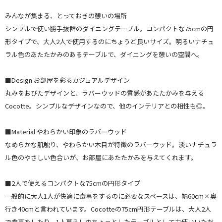
みんなが集まる、とっておきの憩いの場所
シンプルで使い勝手抜群のダイニングテーブル。コンパクトな75cmの円
形タイプで、大人2人で使用するのにちょうど良いサイズ。明るいナチュ
ラル色のあたたかみのあるテーブルで、ダイニングを憩いの空間へ。
■Design お部屋を彩るカジュアルデザイン
丸みをおびたデザインと、ラバーウッドの質感があたたかみを与える
Cocotte。シンプルなデザインなので、他のインテリアとの相性も◎。
■Material やわらかい印象のラバーウッド
なめらかな肌触り、やわらかい木目が特徴のラバーウッド。淡いナチュラ
ル色のやさしい色合いが、お部屋にあたたかみを与えてくれます。
■2人で使えるコンパクトな75cmの円形タイプ
一般的に大人1人が快適に食事をするのに必要なスペースは、幅60cm×奥
行き40cmと言われています。Cocotteの75cm円形テーブルは、大人2人
で食事をしたり、1人暮らしのちょっとしたテーブルとしてお使いいただ