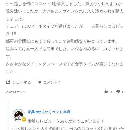
Review
review
引っ越しを機にココット3を購入しました。買おうか止めようか
by
stating
随分迷いましたが、大きさとデザインを気に入り諦められず購入
ご
お
購
気
しました。
入
に
チェアーはスツールタイプを選びましたが、一人暮らしにはピッ
者
入
様
り
タリ!!
on
の
部屋の雰囲気にもよく合っていて違和感なく納まっています。
3
ダ
May
イ
組み立ては女一人でも簡単でした。ネジを締めるのに力はいりま
2026
ニ
ン
す。
グ
ささやかなダイニングスペースですが食事タイムが楽しくなりま
ス
ペ
した！
ー
ス
'
シェアする
コメント 1
に！
Share
Review
2026-05-03
0
0
by
ご
Comments
購
by
入
家具のわくわくランド 本店
ス
者
ト
素敵なレビューをありがとうございます！
様
ア
on
の
引っ越しという人生の節目に、当店のココット3をお迎えいた