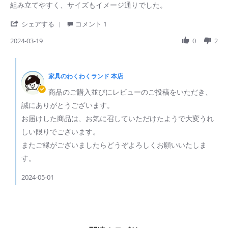
Review
review
組み立てやすく、サイズもイメージ通りでした。
by
stating
ご
使
'
シェアする
コメント 1
購
い
Share
入
や
Review
2024-03-19
0
2
者
す
by
様
い
ご
Comments
on
購
by
19
入
家具のわくわくランド 本店
ス
Mar
者
ト
2024
商品のご購入並びにレビューのご投稿をいただき、
様
ア
on
の
誠にありがとうございます。
19
所
お届けした商品は、お気に召していただけたようで大変うれ
Mar
有
2024
者
しい限りでございます。
on
またご縁がございましたらどうぞよろしくお願いいたしま
Review
by
す。
ご
購
2024-05-01
入
者
様
on
19
Mar