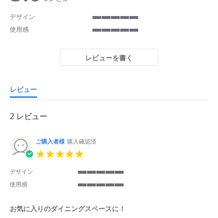
rating
rating
デザイン
5
使用感
of
5
5
of
rating
5
レビューを書く
rating
レビュー
2 レビュー
ご購入者様
購入確認済
5.0
star
rating
デザイン
5
使用感
of
5
5
of
rating
お気に入りのダイニングスペースに！
5
rating