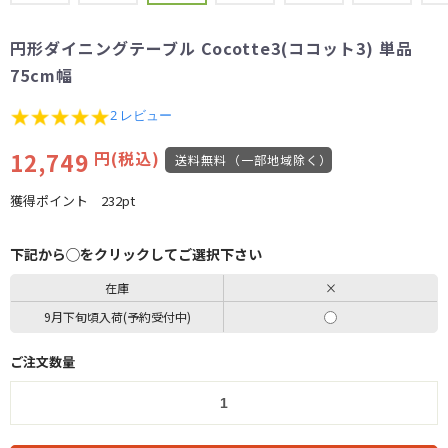
円形ダイニングテーブル Cocotte3(ココット3) 単品
75cm幅
5.0
2 レビュー
star
rating
12,749
円(税込)
送料無料（一部地域除く）
獲得ポイント
232pt
下記から◯をクリックしてご選択下さい
在庫
×
9月下旬頃入荷(予約受付中)
ご注文数量