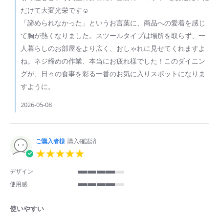
3
所
だけて大変光栄です☺️
May
有
2026
者
「諦められなかった」というお言葉に、商品への愛着を感じ
on
て胸が熱くなりました。スツールタイプは場所を取らず、一
Review
by
人暮らしのお部屋をより広く、おしゃれに見せてくれますよ
ご
ね。ネジ締めの作業、本当にお疲れ様でした！このダイニン
購
入
グが、日々の食事を彩る一番のお気に入りスポットになりま
者
すように。
様
on
2026-05-08
3
May
2026
ご購入者様
購入確認済
5.0
star
rating
デザイン
4
使用感
of
4
5
of
rating
使いやすい
5
rating