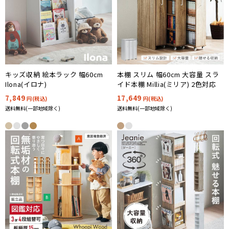
本棚 スリム 幅60cm 大容量 スラ
キッズ収納 絵本ラック 幅60cm
イド本棚 Millia(ミリア) 2色対応
Ilona(イロナ)
17,649
7,849
円(税込)
円(税込)
送料無料(一部地域除く)
送料無料(一部地域除く)