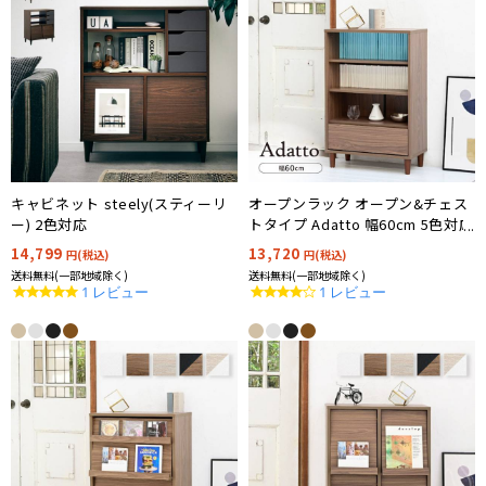
キャビネット steely(スティーリ
オープンラック オープン&チェス
ー) 2色対応
トタイプ Adatto 幅60cm 5色対応
14,799
13,720
円(税込)
円(税込)
送料無料(一部地域除く)
送料無料(一部地域除く)
5.0
4.0
1 レビュー
1 レビュー
star
star
rating
rating