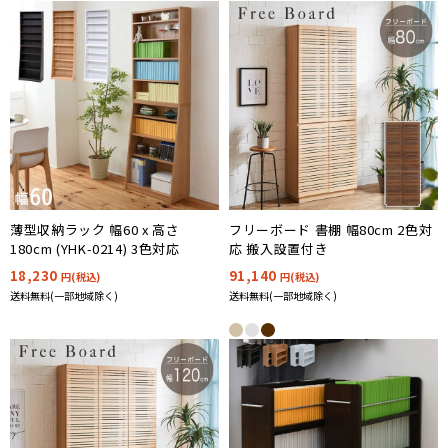
薄型収納ラック 幅60 x 高さ
フリーボード 書棚 幅80cm 2色対
180cm (YHK-0214) 3色対応
応 搬入設置付き
18,230
91,140
円(税込)
円(税込)
送料無料(一部地域除く)
送料無料(一部地域除く)