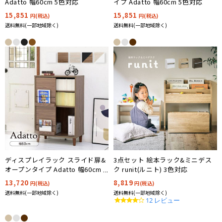
Adatto 幅60cm 5色対応
イプ Adatto 幅60cm 5色対応
15,851
15,851
円(税込)
円(税込)
送料無料(一部地域除く)
送料無料(一部地域除く)
ディスプレイラック スライド扉&
3点セット 絵本ラック&ミニデス
オープンタイプ Adatto 幅60cm 5
ク runit(ルニト) 3色対応
色対応
13,720
8,819
円(税込)
円(税込)
送料無料(一部地域除く)
送料無料(一部地域除く)
4.1
12 レビュー
star
rating