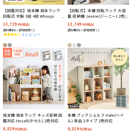
【図鑑対応】絵本棚 絵本ラック
【回転式】本棚 回転ラック 大容
回転式 木製 3段 4段 Whoopi
量 収納棚 Jeanie(ジーニー) 2色対
Wood(ウーピーウッド)
応
13,729
12,749
円(税込)
円(税込)
送料無料(一部地域除く)
送料無料(一部地域除く)
3.5
2 レビュー
star
rating
本棚 ブックシェルフ Hale(ヘイ
絵本棚 絵本ラック キッズ収納 図
ル) 単品 2タイプ 2色対応
鑑対応 Hosell(ホセル) 2色対応
9,319
8,829
円(税込)
円(税込)