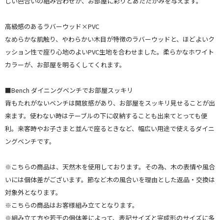
しい色合いの組み合わせが、お部屋に彩りとあたたかみを与えます。
高級感のあるラバーウッド×PVC
なめらかな肌触り、やわらかい木目が特徴のラバーウッドと、ほどよいク
ッション性で座り心地のよいPVC生地を合わせました。柔らかなホワイト
カラーが、お部屋を明るくしてくれます。
■Bench ダイニングベンチでお部屋スッキリ
背もたれがないベンチは開放感があり、お部屋をスッキリ見せることが出
来ます。使わない時はテーブルの下に収納することも出来てとっても便
利。来客時やお子さまと並んで座るときなど、幅広い用途で使えるダイニ
ングベンチです。
※こちらの商品は、天然木を使用しております。その為、木の表情や風合
いには個体差がございます。節など木の風合いを理由とした返品・交換は
対象外となります。
※こちらの商品はお客様組み立てとなります。
※組み立て方や若干の個体差によって、表記サイズと完成形のサイズに多