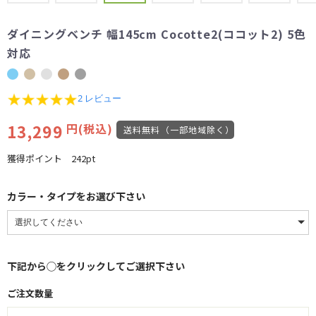
ダイニングベンチ 幅145cm Cocotte2(ココット2) 5色
対応
5.0
2 レビュー
star
rating
13,299
円(税込)
送料無料（一部地域除く）
獲得ポイント
242pt
カラー・タイプをお選び下さい
下記から◯をクリックしてご選択下さい
ご注文数量