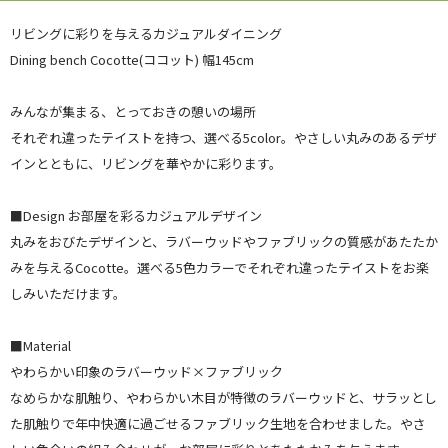
リビングに彩りを与えるカジュアルダイニング
Dining bench Cocotte(ココット) 幅145cm
みんなが集まる、とっておきの憩いの場所
それぞれ違ったテイストを持つ、選べる5color。やさしい丸みのあるデザ
インとともに、リビングを華やかに彩ります。
■Design お部屋を彩るカジュアルデザイン
丸みをおびたデザインと、ラバーウッドやファブリックの質感があたたか
みを与えるCocotte。選べる5色カラーでそれぞれ違ったテイストをお楽
しみいただけます。
■Material
やわらかい印象のラバーウッド×ファブリック
なめらかな肌触り、やわらかい木目が特徴のラバーウッドと、サラッとし
た肌触りで年中快適に過ごせるファブリック生地を合わせました。やさ