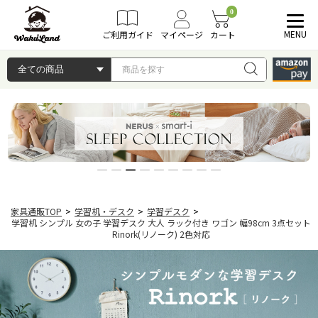
0
MENU
ご利用ガイド
マイページ
カート
家具通販TOP
>
学習机・デスク
>
学習デスク
>
学習机 シンプル 女の子 学習デスク 大人 ラック付き ワゴン 幅98cm 3点セット
Rinork(リノーク) 2色対応