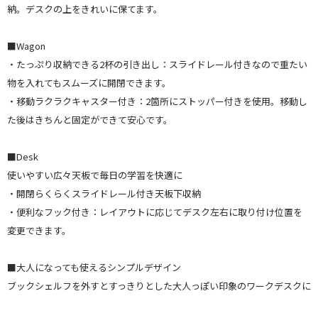
納。デスクの上をきれいに保てます。
■Wagon
・たっぷり収納できる2杯の引き出し：スライドレール付きなので重たい
物を入れてもスムーズに開閉できます。
・移動ラクラクキャスター付き：2箇所にストッパー付きを使用。移動し
た後はきちんと固定ができて安心です。
■Desk
使いやすい広々天板で毎日の学習を快適に
・開閉らくらくスライドレール付き天板下収納
・便利なフック付き：レイアウトに応じてデスク左右に取り付け位置を
変更できます。
■大人になっても使えるシンプルデザイン
ブックシェルフを外すとすっきりとした大人っぽい印象のワークデスクに