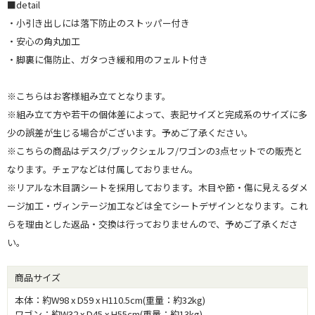
■detail
・小引き出しには落下防止のストッパー付き
・安心の角丸加工
・脚裏に傷防止、ガタつき緩和用のフェルト付き
※こちらはお客様組み立てとなります。
※組み立て方や若干の個体差によって、表記サイズと完成系のサイズに多
少の誤差が生じる場合がございます。予めご了承ください。
※こちらの商品はデスク/ブックシェルフ/ワゴンの3点セットでの販売と
なります。チェアなどは付属しておりません。
※リアルな木目調シートを採用しております。木目や節・傷に見えるダメ
ージ加工・ヴィンテージ加工などは全てシートデザインとなります。これ
らを理由とした返品・交換は行っておりませんので、予めご了承くださ
い。
商品サイズ
本体：約W98 x D59 x H110.5cm(重量：約32kg)
ワゴン：約W32 x D45 x H55cm(重量：約13kg)