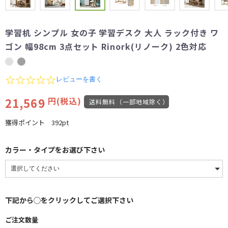
学習机 シンプル 女の子 学習デスク 大人 ラック付き ワ
ゴン 幅98cm 3点セット Rinork(リノーク) 2色対応
0.0
レビューを書く
star
rating
21,569
円(税込)
送料無料（一部地域除く）
獲得ポイント
392pt
カラー・タイプをお選び下さい
下記から◯をクリックしてご選択下さい
ご注文数量