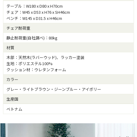
テーブル：W180 x D80 x H70cm
チェア：W45 x D53 x H76 x SH46cm
ベンチ：W145 x D31.5 x H46cm
チェア耐荷重
静止耐荷重(自社調べ)：80kg
材質
木部：天然木(ラバーウッド)、ラッカー塗装
生地：ポリエステル100%
クッション材：ウレタンフォーム
カラー
グレー・ライトブラウン・ジーンブルー・アイボリー
生産国
ベトナム