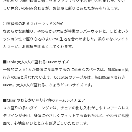
た肌触りで年中快適に過ごせるファブリック生地を合わせました。やさ
しい色合いの組み合わせが、お部屋に彩りとあたたかみを与えます。
◯高級感のあるラバーウッド×PVC
なめらかな肌触り、やわらかい木目が特徴のラバーウッドと、ほどよいク
ッション性で座り心地のよいPVC生地を合わせました。柔らかなホワイト
カラーが、お部屋を明るくしてくれます。
■Table 大人6人が座れる180cmサイズ
一般的に大人1人が快適に食事をするのに必要なスペースは、幅60cm×奥
行き40cmと言われています。Cocotteのテーブルは、幅180cm×奥行き
80cm。大人6人が座れる、ちょうどいいサイズです。
■Chair やわらかい座り心地のアームレスチェア
立ち座りの多いダイニングでは、チェアの出し入れがしやすいアームレス
デザインが便利。身体にやさしくフィットする背もたれと、やわらかな座
面で、心地良いひとときをお過ごしいただけます。