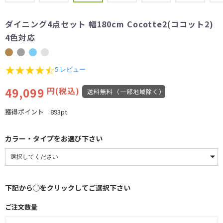
ダイニング4点セット 幅180cm Cocotte2(ココット2)
4色対応
4.6
5 レビュー
star
rating
49,099
円(税込)
送料無料（一部地域除く）
獲得ポイント
893pt
カラー・タイプをお選び下さい
下記から◯をクリックしてご選択下さい
ご注文数量