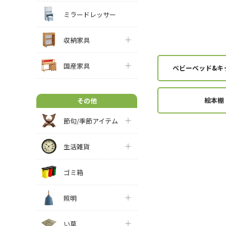
ミラードレッサー
収納家具
国産家具
ベビーベッド&キ
絵本棚
その他
節句/季節アイテム
生活雑貨
ゴミ箱
照明
い草