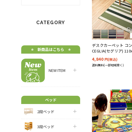
CATEGORY
デスクカーペット コ
⭐️ 新商品はこちら ⭐️
CEGLIA(セグリア) 110
応
4,840
円(税込)
送料無料(一部地域除く)
NEW ITEM
ベッド
2段ベッド
3段ベッド