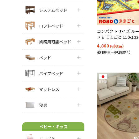
システムベッド
ロフトベッド
コンパクトサイズ ルー
ド＆ままごと 110x133
業務用可能ベッド
4,860
円(税込)
送料無料(一部地域除く)
ベッド
パイプベッド
マットレス
寝具
ベビー・キッズ
ままごと