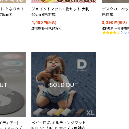
ト となりのト
ジョイントマット 8枚セット 大判
デスクカーペット 
76cm丸
60cm 6色対応
色対応
4,480
3,290
円(税込)
円(税込)
送料無料(一部地域除く)
送料無料(一部地域除
4.0
2 
star
ratin
OUT
SOLD OUT
ンバイディアー)
ベビー用品 キルティングマット
ト フォームプ
IBUL(イブル) XLサイズ 7色対応