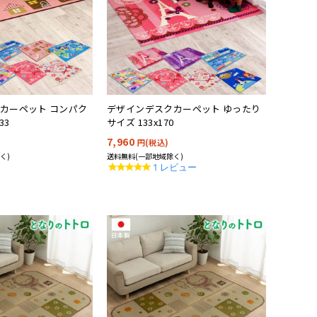
カーペット コンパク
デザインデスクカーペット ゆったり
33
サイズ 133x170
7,960
円(税込)
く)
送料無料(一部地域除く)
5.0
1 レビュー
star
rating