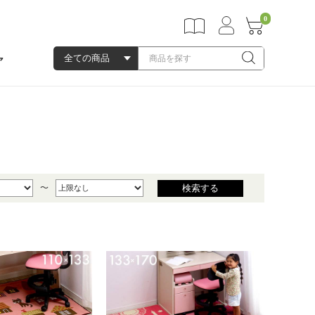
0
ア
～