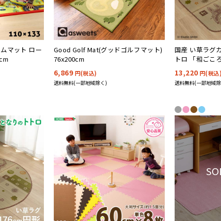
ムマット ロー
Good Golf Mat(グッドゴルフマット)
国産 い草ラグ
cm
76x200cm
トロ 「和ごころ」
6,869
13,220
円(税込)
円(税込
送料無料(一部地域除く)
送料無料(一部地域除
SO