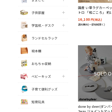
国産 い草ラグカーペッ
トロ 「和ごころ」 約1
子供部屋
16,100
円(税込)
送料無料(一部地域除く)
学習机・デスク
ランドセルラック
絵本棚
おもちゃ収納
SOLD 
ベビーキッズ
子育て便利グッズ
知育玩具
done by deer(ダ
2way ジョイントマッ