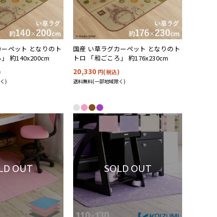
カーペット となりのト
国産 い草ラグカーペット となりのト
 約140x200cm
トロ 「和ごころ」 約176x230cm
20,330
)
円(税込)
く)
送料無料(一部地域除く)
LD OUT
SOLD OUT