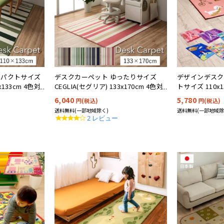
ンパクトサイズ
デスクカーペット ゆったりサイズ
デザインデスク
x133cm 4色対
CEGLIA(セグリア) 133x170cm 4色対
トサイズ 110x1
応
6,040
5,780
円(税込)
円(税込)
送料無料(一部地域除く)
送料無料(一部地域除
4.0
2 レビュー
star
rating