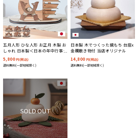
日本製 木でつくった鏡もち 台座x
五月人形 ひな人形 お正月 木製 お
金襴敷き物付 当店オリジナル
しゃれ 日本製＜日本の年中行事シ
リーズ＞簡単組立 選べる6タイプ
14,800
5,800
円(税込)
円(税込)
送料無料(一部地域除く)
送料無料(一部地域除く)
SOLD OUT