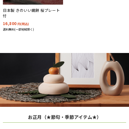
日本製 きのいい鏡餅 桜プレート
付
16,800
円(税込)
送料無料(一部地域除く)
お正月（★節句・季節アイテム★）