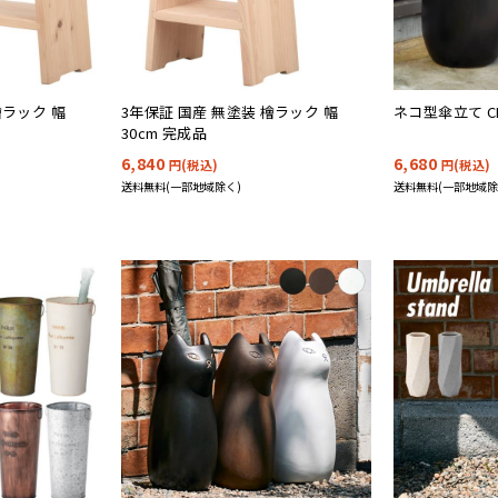
檜ラック 幅
3年保証 国産 無塗装 檜ラック 幅
ネコ型傘立て CL
30cm 完成品
6,840
6,680
円(税込)
円(税込)
送料無料(一部地域除く)
送料無料(一部地域除