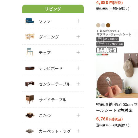
4,880
円(税込)
リビング
送料無料(一部地域除く)
ソファ
ダイニング
チェア
テレビボード
センターテーブル
サイドテーブル
壁面収納 45x100cm
ールシート 3色対応
こたつ
6,760
円(税込)
送料無料(一部地域除く)
カーペット・ラグ