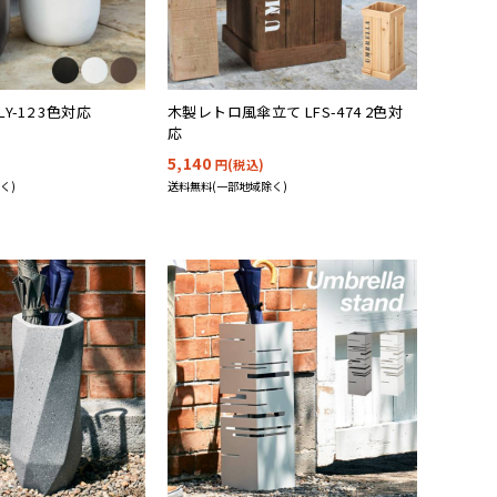
Y-12 3色対応
木製レトロ風傘立て LFS-474 2色対
応
5,140
円(税込)
く)
送料無料(一部地域除く)