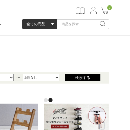
0
ア
～