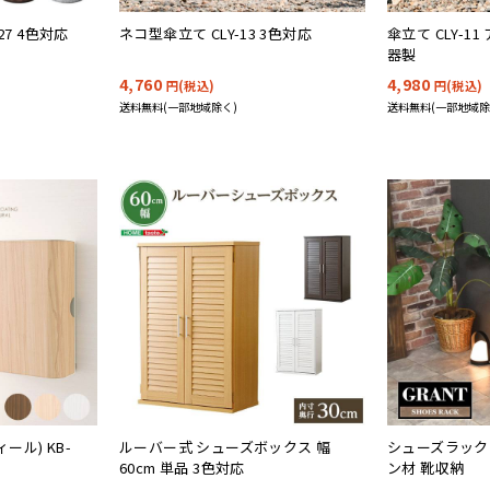
27 4色対応
ネコ型傘立て CLY-13 3色対応
傘立て CLY-1
器製
4,760
4,980
円(税込)
円(税込)
送料無料(一部地域除く)
送料無料(一部地域除
ール) KB-
ルーバー式 シューズボックス 幅
シューズラック 
60cm 単品 3色対応
ン材 靴収納