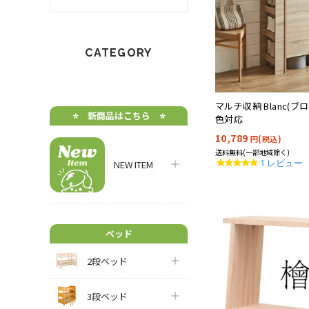
CATEGORY
マルチ収納 Blanc(ブロン
⭐️ 新商品はこちら ⭐️
色対応
10,789
円(税込)
送料無料(一部地域除く)
5.0
1 レビュー
NEW ITEM
star
rating
ベッド
2段ベッド
3段ベッド