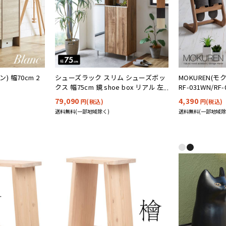
) 幅70cm 2
シューズラック スリム シューズボッ
MOKUREN(
クス 幅75cm 鏡 shoe box リアル 左
RF-031WN/RF-
上下ミラータイプ 搬入・組立設置付
79,090
4,390
円(税込)
円(税込)
き
送料無料(一部地域除く)
送料無料(一部地域除