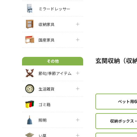
ミラードレッサー
収納家具
国産家具
玄関収納（収
その他
節句/季節アイテム
生活雑貨
ペット用
ゴミ箱
照明
収納ボックス
い草