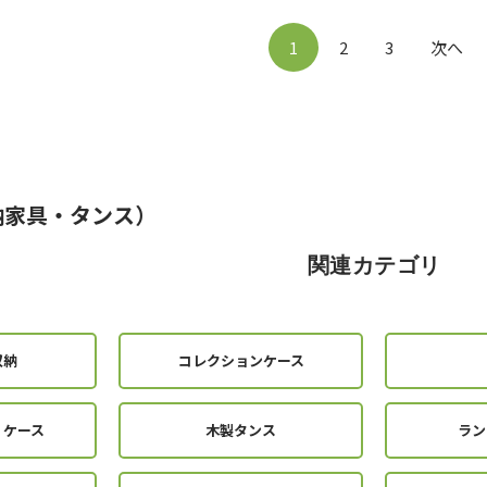
1
2
3
次へ
納家具・タンス）
関連カテゴリ
収納
コレクションケース
・ケース
木製タンス
ラン