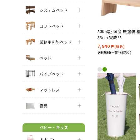
システムベッド
ロフトベッド
3年保証 国産 無塗装 
55cm 完成品
業務用可能ベッド
7,840
円(税込)
送料無料(一部地域除く)
ベッド
パイプベッド
マットレス
寝具
ベビー・キッズ
ままごと