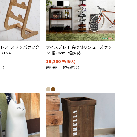
モクレン) スリッパラック
ディスプレイ 突っ張りシューズラッ
031NA
ク 幅30cm 2色対応
10,280
円(税込)
く)
送料無料(一部地域除く)