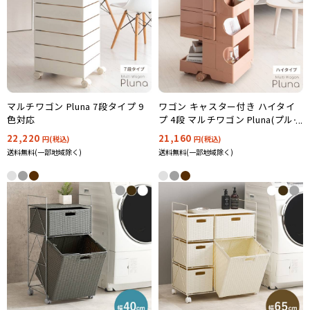
マルチワゴン Pluna 7段タイプ 9
ワゴン キャスター付き ハイタイ
色対応
プ 4段 マルチワゴン Pluna(プルー
ナ) WG-H003 7色対応
22,220
21,160
円(税込)
円(税込)
送料無料(一部地域除く)
送料無料(一部地域除く)