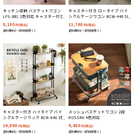
キッチン収納 バスケットワゴン
キャスター付き ロータイプ バイ
LFS-881 2色対応 キャスター付き
シクルケージワゴン BCW-440 5色
対応
8,180
11,760
円(税込)
円(税込)
送料無料(一部地域除く)
送料無料(一部地域除く)
キャスター付き ハイタイプ バイ
メッシュバスケットワゴン 2段
シクルケージラック BCR-640 3色
ROSSINI 4色対応
対応
16,860
9,480
円(税込)
円(税込)
送料無料(一部地域除く)
送料無料(一部地域除く)