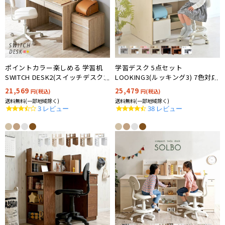
ポイントカラー楽しめる 学習机
学習デスク 5点セット
SWITCH DESK2(スイッチデスク2)
LOOKING3(ルッキング3) 7色対応
幅100cm 3タイプ対応
21,569
25,479
円(税込)
円(税込)
送料無料(一部地域除く)
送料無料(一部地域除く)
3.3
4.3
3 レビュー
38 レビュー
star
star
rating
rating