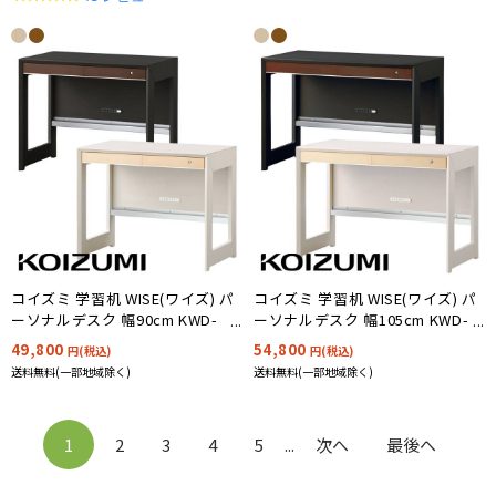
star
rating
コイズミ 学習机 WISE(ワイズ) パ
コイズミ 学習机 WISE(ワイズ) パ
ーソナルデスク 幅90cm KWD-
ーソナルデスク 幅105cm KWD-
231MW/KWD-631BW
232MW/KWD-632BW
49,800
54,800
円(税込)
円(税込)
送料無料(一部地域除く)
送料無料(一部地域除く)
1
2
3
4
5
...
次へ
最後へ