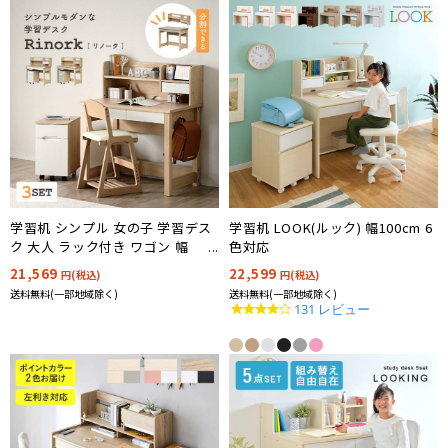
国産学習机
学習机 シンプル 女の子 学習デス
学習机 LOOK(ルック) 幅100cm 6
ク 大人 ラック付き ワゴン 幅
色対応
98cm 3点セット Rinork(リノー
21,569
22,599
円(税込)
円(税込)
ク) 2色対応
送料無料(一部地域除く)
送料無料(一部地域除く)
4.2
131 レビュー
star
rating