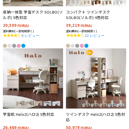
収納一体型 学習デスク SOLBO(ソ
コンパクト ツインデスク
ルボ) 5色対応
SOLBO(ソルボ) 4色対応
20,589
39,219
円(税込)
円(税込)
送料無料(一部地域除く)
送料無料(一部地域除く)
4.2
4.1
6 レビュー
22 レビュー
star
star
rating
rating
学習机 Halo2(ハロ2) 5色対応
ツインデスク Halo2(ハロ2) 5色対
応
26,469
50,979
円(税込)
円(税込)