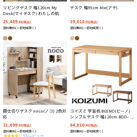
リビングデスク 幅120cm My
デスク 幅95cm Ate(アテ)
Desk(マイデスク) わたしの机
25,489
39,010
円(税込)
円(税込)
送料無料(一部地域除く)
送料無料(一部地域除く)
間仕切りデスク noco(ノコ) 2色対
コイズミ 学習机 BEENO(ビーノ)
応
シンプルデスク 幅120cm BDD-
073NS/BDD-173WT/BDD-103MO
21,699
64,810
円(税込)
円(税込)
送料無料(一部地域除く)
送料無料(一部地域除く)
4.2
15 レビュー