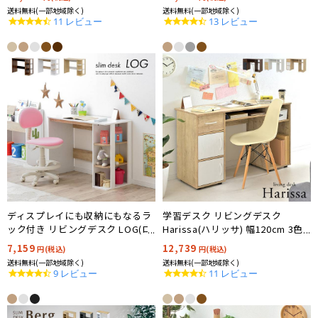
送料無料(一部地域除く)
送料無料(一部地域除く)
4.3
4.3
11 レビュー
13 レビュー
star
star
rating
rating
ディスプレイにも収納にもなるラ
学習デスク リビングデスク
ック付き リビングデスク LOG(ロ
Harissa(ハリッサ) 幅120cm 3色
グ) 幅100cm 3色対応
対応
7,159
12,739
円(税込)
円(税込)
送料無料(一部地域除く)
送料無料(一部地域除く)
4.7
4.5
9 レビュー
11 レビュー
star
star
rating
rating