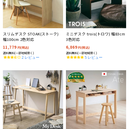
スリムデスク STOAK(ストーク)
ミニデスク trois(トロワ) 幅83cm
幅100cm 2色対応
3色対応
11,779
6,869
円(税込)
円(税込)
送料無料(一部地域除く)
送料無料(一部地域除く)
3.5
4.8
2 レビュー
5 レビュー
star
star
rating
rating