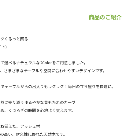
商品のご紹介
ラクくるっと回る
イト)
て選べるナチュラルな2Colorをご用意しました。
で、さまざまなテーブルや空間に合わせやすいデザインです。
座面でテーブルからの出入りもラクラク！毎日の立ち座りを快適に。
自然に寄り添うゆるやかな背もたれのカーブ
止め、くつろぎの時間を心地よく支えます。
兼ね備えた、アッシュ材
価の高い、耐久性に優れた天然木です。