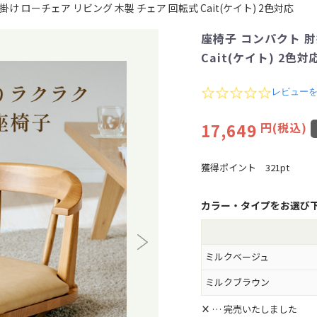
け ローチェア リビング 木製 チェア 回転式 Cait(ケイト) 2色対応
座椅子 コンパクト 肘
Cait(ケイト) 2色対
0
レビュー
.
0
17,649
円(税込)
s
t
a
r
獲得ポイント
321pt
r
a
t
カラー・タイプをお選び
i
n
g
ミルクベージュ
ミルクブラウン
×
… 完売いたしました