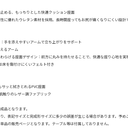
け止める、もっちりとした快適クッション座面
ン性に優れたウレタン素材を採用。長時間座ってもお尻が痛くなりにくい設計
ク：手を添えやすいアームで立ち上がりをサポート
えるアーム
やわらげる座面デザイン：前方に丸みを持たせることで、快適な座り心地を実
は床を傷付けにくいフェルト付き
れてもサッと拭きとれるPVC座面
優しい肌触りのレザー調ファブリック
完成品となります。
より、表記サイズと完成形サイズに多少の誤差が生じる場合があります。予め
ア単品の販売ページとなります。テーブル等は付属しておりません。