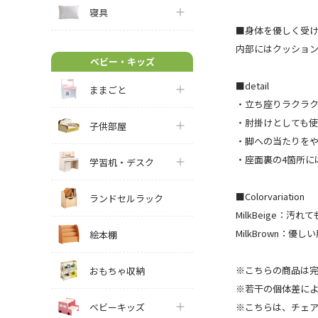
寝具
■身体を優しく受
内部にはクッショ
ベビー・キッズ
■detail
ままごと
・立ち座りラクラ
・肘掛けとしても使
子供部屋
・脚への当たりを
・座面裏の4箇所に
学習机・デスク
■Colorvariation
ランドセルラック
MilkBeige：汚
MilkBrown：
絵本棚
※こちらの商品は
おもちゃ収納
※若干の個体差に
ベビーキッズ
※こちらは、チェ