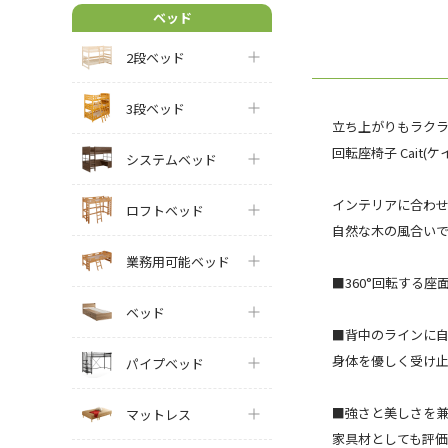
ベッド
2段ベッド
3段ベッド
立ち上がりもラク
回転座椅子 Cait(ケ
システムベッド
インテリアに合わせ
ロフトベッド
自然な木の風合い
業務用可能ベッド
■360°回転する
ベッド
■背中のラインに
身体を優しく受け
パイプベッド
■強さと美しさを
マットレス
家具材としても評