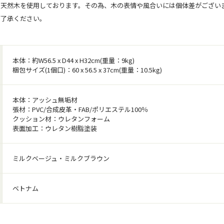
、天然木を使用しております。その為、木の表情や風合いには個体差がござい
ご了承ください。
本体：約W56.5 x D44 x H32cm(重量：9kg)
梱包サイズ(1個口)：60 x 56.5 x 37cm(重量：10.5kg)
本体：アッシュ無垢材
張材：PVC/合成皮革・FAB/ポリエステル100％
クッション材：ウレタンフォーム
表面加工：ウレタン樹脂塗装
ミルクベージュ・ミルクブラウン
ベトナム