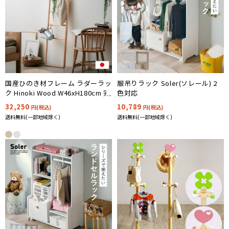
国産ひのき材フレーム ラダーラッ
服吊りラック Soler(ソレール) 2
ク Hinoki Wood W46xH180cm 完
色対応
成品
32,250
10,789
円(税込)
円(税込)
送料無料(一部地域除く)
送料無料(一部地域除く)