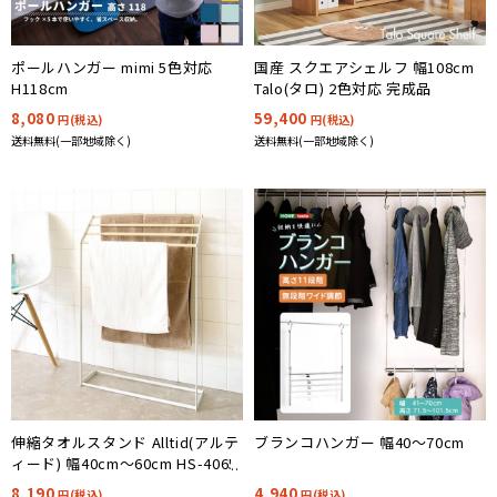
ポールハンガー mimi 5色対応
国産 スクエアシェルフ 幅108cm
H118cm
Talo(タロ) 2色対応 完成品
8,080
59,400
円(税込)
円(税込)
送料無料(一部地域除く)
送料無料(一部地域除く)
伸縮タオルスタンド Alltid(アルテ
ブランコハンガー 幅40～70cm
ィード) 幅40cm～60cm HS-4065
8,190
4,940
円(税込)
円(税込)