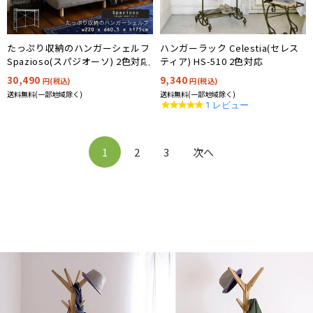
たっぷり収納のハンガーシェルフ
ハンガーラック Celestia(セレス
Spazioso(スパジオーソ) 2色対応
ティア) HS-510 2色対応
30,490
9,340
円(税込)
円(税込)
送料無料(一部地域除く)
送料無料(一部地域除く)
5.0
1 レビュー
star
rating
1
2
3
次へ