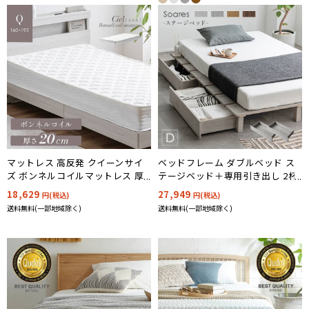
マットレス 高反発 クイーンサイ
ベッドフレーム ダブルベッド ス
ズ ボンネルコイルマットレス 厚
テージベッド＋専用引き出し 2杯
さ20cm Ciel(シエル)
セット Soares(ソアレ) 4色対応
18,629
27,949
円(税込)
円(税込)
送料無料(一部地域除く)
送料無料(一部地域除く)