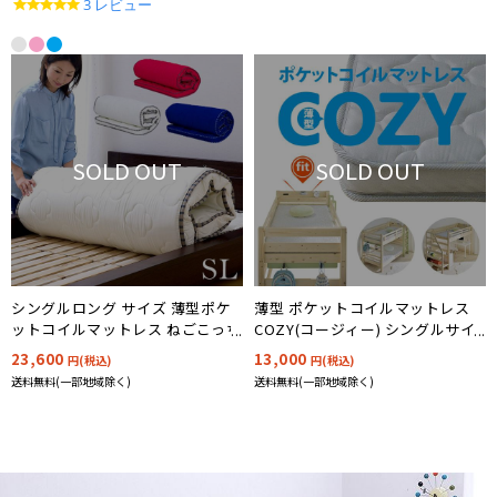
5.0
3 レビュー
star
rating
SOLD OUT
SOLD OUT
シングルロング サイズ 薄型ポケ
薄型 ポケットコイルマットレス
ットコイルマットレス ねごこっち
COZY(コージィー) シングルサイ
SL
ズ 195x97cm
23,600
13,000
円(税込)
円(税込)
送料無料(一部地域除く)
送料無料(一部地域除く)