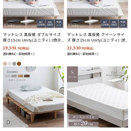
マットレス 高反発 ダブルサイズ
マットレス 高反発 クイーンサイ
厚さ15cm Unity(ユニティ) 2色対
ズ 厚さ15cm Unity(ユニティ) 2色
応 NERUS 正規品 ネルス
対応 NERUS 正規品 ネルス
19,591
22,530
円(税込)
円(税込)
送料無料(一部地域除く)
送料無料(一部地域除く)