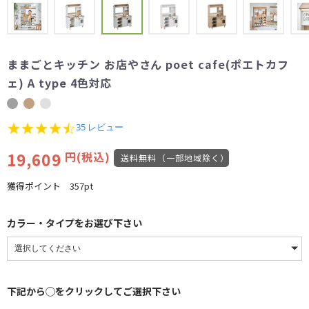
ままごとキッチン お店やさん poet cafe(ポエトカフ
ェ) A type 4色対応
4.4
35 レビュー
star
rating
19,609
円(税込)
送料無料（一部地域除く）
獲得ポイント
357pt
カラー・タイプをお選び下さい
下記から◯をクリックしてご選択下さい