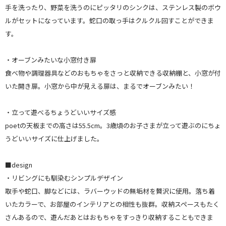
手を洗ったり、野菜を洗うのにピッタリのシンクは、ステンレス製のボウ
ルがセットになっています。蛇口の取っ手はクルクル回すことができま
す。
・オーブンみたいな小窓付き扉
食べ物や調理器具などのおもちゃをさっと収納できる収納棚と、小窓が付
いた開き扉。小窓から中が見える扉は、まるでオーブンみたい！
・立って遊べるちょうどいいサイズ感
poetの天板までの高さは55.5cm。3歳頃のお子さまが立って遊ぶのにちょ
うどいいサイズに仕上げました。
■design
・リビングにも馴染むシンプルデザイン
取手や蛇口、脚などには、ラバーウッドの無垢材を贅沢に使用。落ち着
いたカラーで、お部屋のインテリアとの相性も抜群。収納スペースもたく
さんあるので、遊んだあとはおもちゃをすっきり収納することもできま