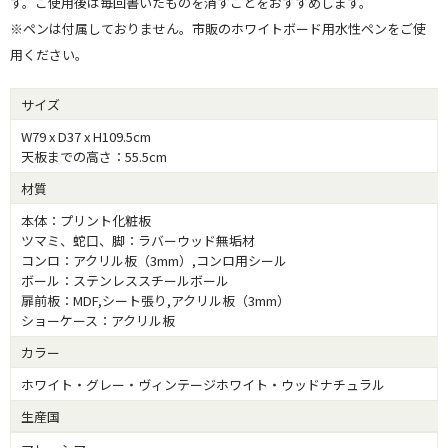
す。ご使用後は毎回書いたものを消すことをおすすめします。
※ペンは付属しておりません。市販のホワイトボード用水性ペンをご使
用ください。
サイズ
W79 x D37 x H109.5cm
天板までの高さ：55.5cm
材質
本体：プリント化粧板
ツマミ、蛇口、脚：ラバーウッド無垢材
コンロ：アクリル板（3mm）,コンロ用シール
ボール：ステンレススチールボール
扉前板：MDF,シート張り,アクリル板（3mm）
ショーケース：アクリル板
カラー
ホワイト・グレー・ヴィンテージホワイト・ウッドナチュラル
生産国