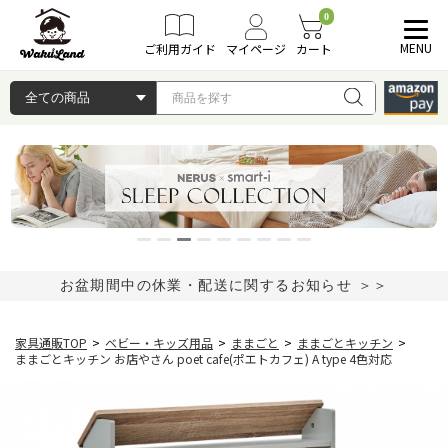
0
MENU
ご利用ガイド
マイページ
カート
お盆期間中の休業・配送に関するお知らせ ＞＞
家具通販TOP
>
ベビー・キッズ用品
>
ままごと
>
ままごとキッチン
>
ままごとキッチン お店やさん poet cafe(ポエトカフェ) A type 4色対応