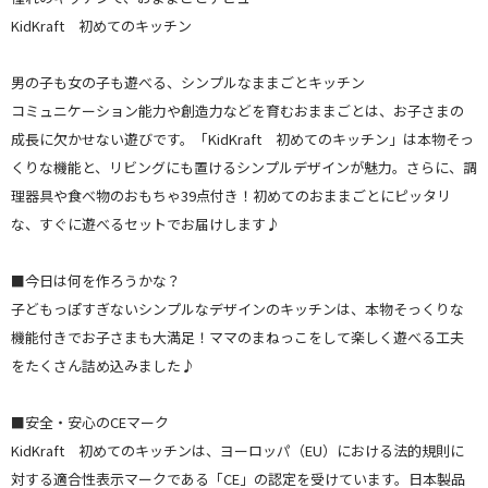
KidKraft 初めてのキッチン
男の子も女の子も遊べる、シンプルなままごとキッチン
コミュニケーション能力や創造力などを育むおままごとは、お子さまの
成長に欠かせない遊びです。「KidKraft 初めてのキッチン」は本物そっ
くりな機能と、リビングにも置けるシンプルデザインが魅力。さらに、調
理器具や食べ物のおもちゃ39点付き！初めてのおままごとにピッタリ
な、すぐに遊べるセットでお届けします♪
■今日は何を作ろうかな？
子どもっぽすぎないシンプルなデザインのキッチンは、本物そっくりな
機能付きでお子さまも大満足！ママのまねっこをして楽しく遊べる工夫
をたくさん詰め込みました♪
■安全・安心のCEマーク
KidKraft 初めてのキッチンは、ヨーロッパ（EU）における法的規則に
対する適合性表示マークである「CE」の認定を受けています。日本製品