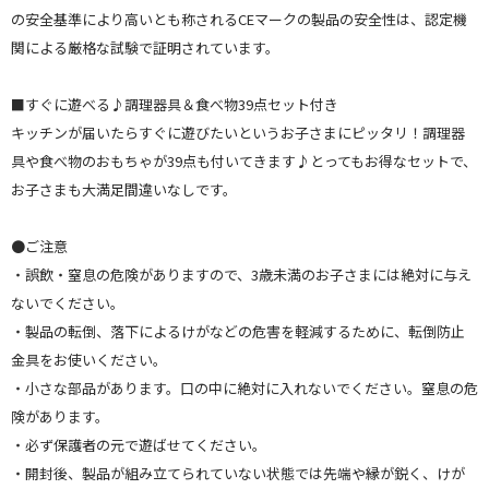
の安全基準により高いとも称されるCEマークの製品の安全性は、認定機
関による厳格な試験で証明されています。
■すぐに遊べる♪調理器具＆食べ物39点セット付き
キッチンが届いたらすぐに遊びたいというお子さまにピッタリ！調理器
具や食べ物のおもちゃが39点も付いてきます♪とってもお得なセットで、
お子さまも大満足間違いなしです。
●ご注意
・誤飲・窒息の危険がありますので、3歳未満のお子さまには絶対に与え
ないでください。
・製品の転倒、落下によるけがなどの危害を軽減するために、転倒防止
金具をお使いください。
・小さな部品があります。口の中に絶対に入れないでください。窒息の危
険があります。
・必ず保護者の元で遊ばせてください。
・開封後、製品が組み立てられていない状態では先端や縁が鋭く、けが