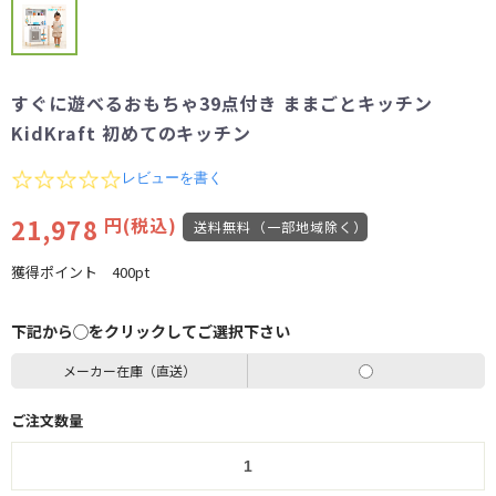
すぐに遊べるおもちゃ39点付き ままごとキッチン
KidKraft 初めてのキッチン
0.0
レビューを書く
star
rating
21,978
円(税込)
送料無料（一部地域除く）
獲得ポイント
400pt
下記から◯をクリックしてご選択下さい
メーカー在庫（直送）
ご注文数量