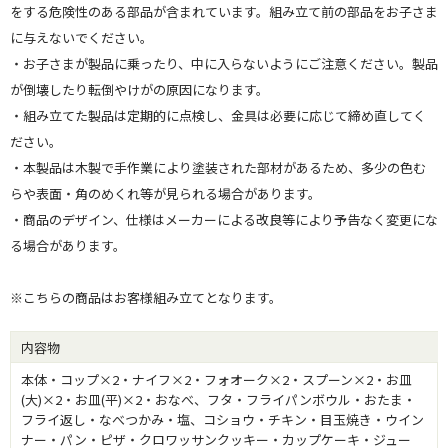
をする危険性のある部品が含まれています。組み立て前の部品をお子さま
に与えないでください。
・お子さまが製品に乗ったり、中に入らないようにご注意ください。製品
が倒壊したり転倒やけがの原因になります。
・組み立てた製品は定期的に点検し、金具は必要に応じて締め直してく
ださい。
・本製品は木製で手作業により塗装された部材があるため、多少の色む
らや表面・角のめくれ等が見られる場合があります。
・商品のデザイン、仕様はメーカーによる改良等により予告なく変更にな
る場合があります。
※こちらの商品はお客様組み立てとなります。
内容物
本体・コップ×2・ナイフ×2・フォオーク×2・スプーン×2・お皿
(大)×2・お皿(平)×2・おなべ、フタ・フライパンボウル・おたま・
フライ返し・なべつかみ・塩、コショウ・チキン・目玉焼き・ウイン
ナー・パン・ピザ・クロワッサンクッキー・カップケーキ・ジュー