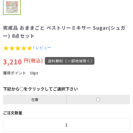
完成品 おままごと ペストリーミキサー Sugar(シュガ
ー) 8点セット
5.0
1 レビュー
star
rating
3,210
円(税込)
送料無料（一部地域除く）
獲得ポイント
58pt
下記から◯をクリックしてご選択下さい
在庫
ご注文数量