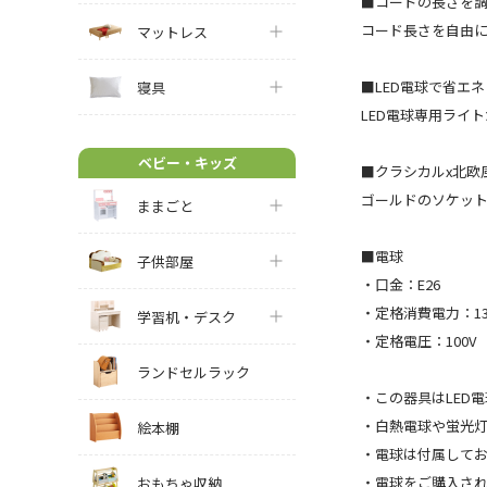
■コードの長さを
コード長さを自由
マットレス
■LED電球で省エネ
寝具
LED電球専用ライ
ベビー・キッズ
■クラシカルx北欧
ゴールドのソケッ
ままごと
■電球
子供部屋
・口金：E26
・定格消費電力：13
学習机・デスク
・定格電圧：100V
ランドセルラック
・この器具はLED
・白熱電球や蛍光
絵本棚
・電球は付属して
・電球をご購入さ
おもちゃ収納