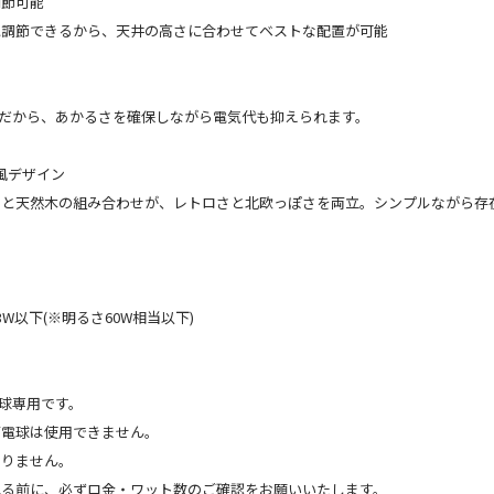
調節可能
に調節できるから、天井の高さに合わせてベストな配置が可能
トだから、あかるさを確保しながら電気代も抑えられます。
風デザイン
トと天然木の組み合わせが、レトロさと北欧っぽさを両立。シンプルながら存
W以下(※明るさ60W相当以下)
電球専用です。
灯電球は使用できません。
おりません。
れる前に、必ずロ金・ワット数のご確認をお願いいたします。