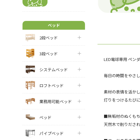
ベッド
2段ベッド
3段ベッド
LED電球専用 ペンダ
システムベッド
毎日の時間をやさ
ロフトベッド
素材の表情を活か
灯りをつけるたび
業務用可能ベッド
■無垢材のぬくも
ベッド
天然木で削りださ
パイプベッド