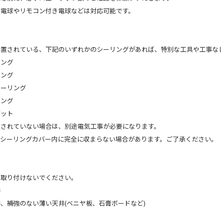
き電球やリモコン付き電球などは対応可能です。
グ
設置されている、下記のいずれかのシーリングがあれば、特別な工具や工事な
リング
リング
シーリング
リング
ゼット
置されていない場合は、別途電気工事が必要になります。
、シーリングカバー内に完全に収まらない場合があります。ご了承ください。
は取り付けないでください。
井
、補強のない薄い天井(ベニヤ板、石膏ボードなど)