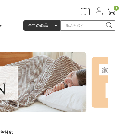
0
ア
 2色対応