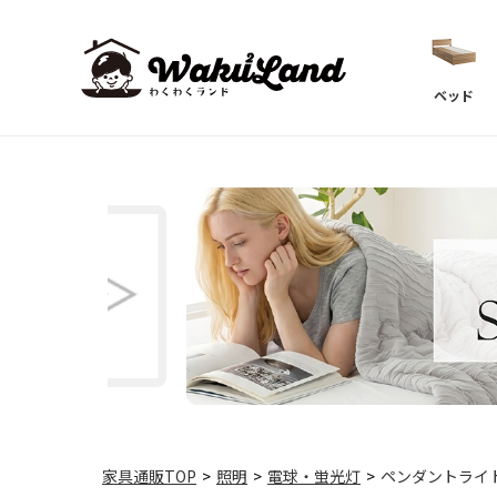
ベッド
家具通販TOP
>
照明
>
電球・蛍光灯
>
ペンダントライト ガ