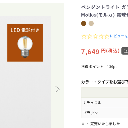
ペンダントライト ガラス
Molka(モルカ) 電
0
レビュー
.
0
7,649
円(税込)
s
t
a
r
獲得ポイント
139pt
r
a
t
カラー・タイプをお選び
i
n
g
ナチュラル
ブラウン
×
… 完売いたしました