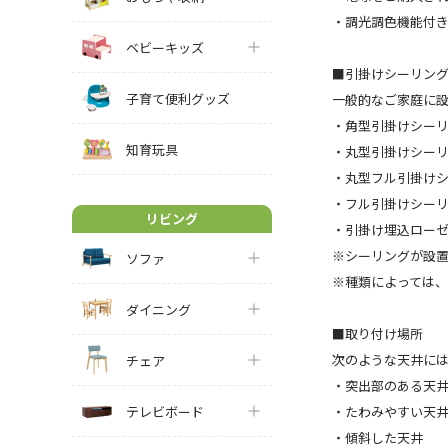
・調光調色機能付
ベビーキッズ
■引掛けシーリン
子育て便利グッズ
一般的なご家庭に
・角型引掛けシー
知育玩具
・丸型引掛けシー
・丸型フル引掛け
・フル引掛けシー
リビング
・引掛け埋込ロー
※シーリングが設
ソファ
※種類によっては
ダイニング
■取り付け場所
次のような天井に
チェア
・突出部のある天
テレビボード
・たわみやすい天井
・傾斜した天井