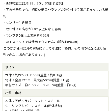
・断熱材施工器具[SB、SGI、SG形表器具]
・下向き器具でも、細長い器具やランプの取り付け位置が奥まっている器
具
・センサー付き器具
・取り付けた高さが3.0m以上になる器具
・ランプを2個以上装着する器具
・電子スイッチでは使用できません。(誤作動の原因)
(このほか使用器具の種類によって寸法的、熱的、その他の状況により使
用できない場合があります。)
サイズ
本体：約W22 x H115cm(重量：約0.6kg)
電球：全長72mm・最大径50mm(質量：18g)
梱包サイズ：約26.5 x 26.5 x 20.5cm(重量：約1kg)
材質・素材
本体：天然木ラバーウッド・スチール
シーリングカバー：スチール(粉体塗装)
対応電球：LED電球のみ