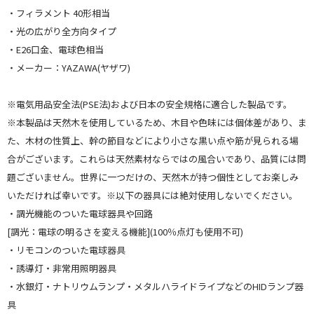
・フィラメント 40形相当
・光の広がり全方向タイプ
・E26口金、電球色相当
・メーカー：YAZAWA(ヤザワ)
※電気用品安全法(PSE法)および日本の安全規格に適合した製品です。
※本製品は天然木を使用しているため、木目や色味には個体差があり、ま
た、木材の性質上、幹の節目などにより小さな黒い点や筋が見られる場
合がございます。これらは天然素材ならではの風合いであり、品質には問
題ございません。世界に一つだけの、天然木が持つ個性としてお楽しみ
いただければ幸いです。※以下の器具には絶対使用しないでください。
・調光機能のついた電球器具や回路
[調光：電球の明るさを変える機能](100％点灯も使用不可)
・リモコンのついた電球器具
・誘導灯・非常用照明器具
・水銀灯・ナトリウムランプ・メタルハライドライプなどのHIDランプ器
具