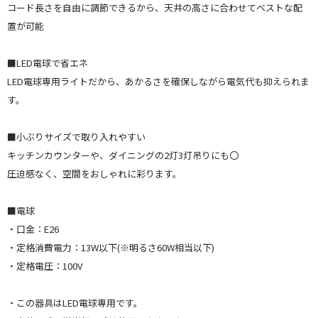
コード長さを自由に調節できるから、天井の高さに合わせてベストな配
置が可能
■LED電球で省エネ
LED電球専用ライトだから、あかるさを確保しながら電気代も抑えられま
す。
■小ぶりサイズで取り入れやすい
キッチンカウンターや、ダイニングの2灯3灯吊りにも〇
圧迫感なく、空間をおしゃれに彩ります。
■電球
・口金：E26
・定格消費電力：13W以下(※明るさ60W相当以下)
・定格電圧：100V
・この器具はLED電球専用です。