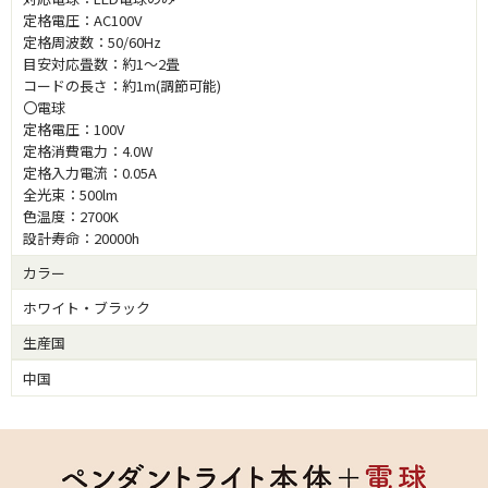
定格電圧：AC100V
定格周波数：50/60Hz
目安対応畳数：約1～2畳
コードの長さ：約1m(調節可能)
〇電球
定格電圧：100V
定格消費電力：4.0W
定格入力電流：0.05A
全光束：500lm
色温度：2700K
設計寿命：20000h
カラー
ホワイト・ブラック
生産国
中国