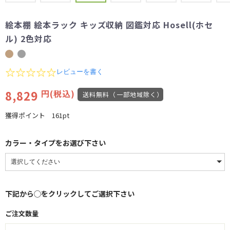
絵本棚 絵本ラック キッズ収納 図鑑対応 Hosell(ホセ
ル) 2色対応
0.0
レビューを書く
star
rating
8,829
円(税込)
送料無料（一部地域除く）
獲得ポイント
161pt
カラー・タイプをお選び下さい
下記から◯をクリックしてご選択下さい
ご注文数量