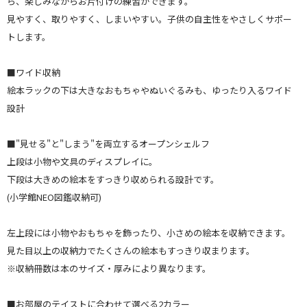
ら、楽しみながらお片付けの練習ができます。
見やすく、取りやすく、しまいやすい。子供の自主性をやさしくサポー
トします。
■ワイド収納
絵本ラックの下は大きなおもちゃやぬいぐるみも、ゆったり入るワイド
設計
■"見せる"と"しまう"を両立するオープンシェルフ
上段は小物や文具のディスプレイに。
下段は大きめの絵本をすっきり収められる設計です。
(小学館NEO図鑑収納可)
左上段には小物やおもちゃを飾ったり、小さめの絵本を収納できます。
見た目以上の収納力でたくさんの絵本もすっきり収まります。
※収納冊数は本のサイズ・厚みにより異なります。
■お部屋のテイストに合わせて選べる2カラー