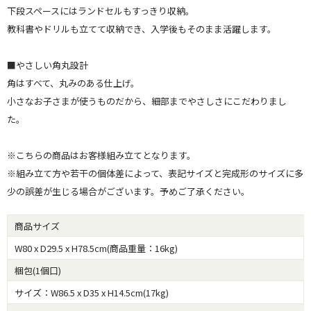
下段スペースにはランドセルもすっきり収納。
教科書やドリルも立てて収納でき、入学後もそのまま活躍します。
■やさしい角丸設計
角はすべて、丸みのある仕上げ。
小さなお子さまが使うものだから、細部までやさしさにこだわりまし
た。
※こちらの商品はお客様組み立てとなります。
※組み立て方や若干の個体差によって、表記サイズと完成形のサイズに多
少の誤差が生じる場合がございます。予めご了承ください。
商品サイズ
W80 x D29.5 x H78.5cm(商品重量：16kg)
梱包(1個口)
サイズ：W86.5 x D35 x H14.5cm(17kg)