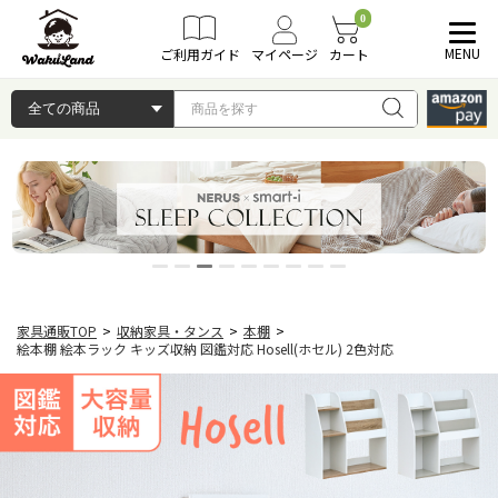
0
MENU
ご利用ガイド
マイページ
カート
家具通販TOP
>
収納家具・タンス
>
本棚
>
絵本棚 絵本ラック キッズ収納 図鑑対応 Hosell(ホセル) 2色対応