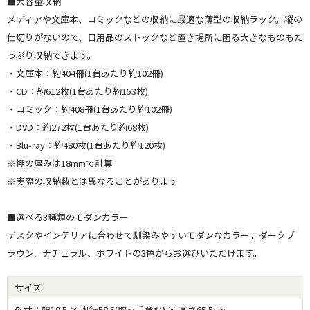
■大容量収納
メディアや文庫本、コミックなどの収納に最適な薄型の収納ラック。縦の
仕切りがないので、日用品のストックなど置き場所に困る大きなものもた
っぷり収納できます。
・文庫本：約404冊(1台あたり約102冊)
・CD：約612枚(1台あたり約153枚)
・コミック：約408冊(1台あたり約102冊)
・DVD：約272枚(1台あたり約68枚)
・Blu-ray：約480枚(1台あたり約120枚)
※棚の厚みは18mmで計算
※実際の収納数とは異なることがあります
■選べる3種類のモダンカラー
デスクやインテリアに合わせて馴染みやすいモダンなカラー。ダークブ
ラウン、ナチュラル、ホワイトの3色からお選びいただけます。
サイズ
外寸：幅19.5 × 奥行58.5(取っ手含む) × 高さ65.5cm