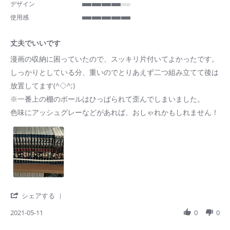
rating
デザイン
4
使用感
of
5
5
of
rating
丈夫でいいです
5
rating
Review
review
漫画の収納に困っていたので、スッキリ片付いてよかったです。
by
stating
しっかりとしている分、重いのでとりあえず二つ組み立てて後は
ご
丈
購
夫
放置してます(^◇^;)
入
で
※一番上の棚のポールはひっぱられて歪んでしまいました。
者
い
様
い
色味にアッシュグレーなどがあれば、おしゃれかもしれません！
on
で
11
す
May
2021
'
シェアする
Share
Review
2021-05-11
0
0
by
ご