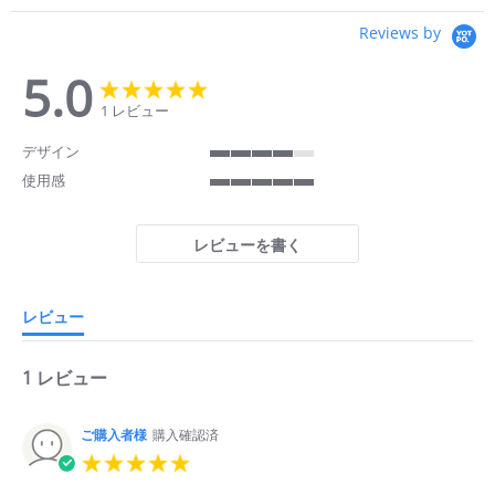
Reviews by
5.0
5.0
5.0
star
star
1 レビュー
rating
rating
デザイン
4
使用感
of
5
5
of
rating
5
レビューを書く
rating
レビュー
1 レビュー
ご購入者様
購入確認済
5.0
star