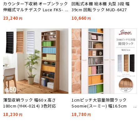
カウンター下収納 オープンラック
回転式本棚 絵本棚 丸型 3段 幅
伸縮式マルチデスク Luce FKS-
39cm 回転ラック MUD-6427
0001 幅85.5cm
23,240
10,660
円
円
薄型収納ラック 幅60 x 高さ
1cmピッチ大容量隙間ラック
180cm (YHK-0214) 3色対応
Soomie(スーミー) 幅16.5cm
FRM-0004 3色対応 キャスター付
18,230
18,780
円
円
き