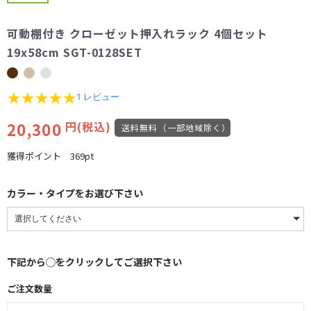
可動棚付き クローゼット押入れラック 4個セット
19x58cm SGT-0128SET
5.0
1 レビュー
star
rating
20,300
円(税込)
送料無料（一部地域除く）
獲得ポイント
369pt
カラー・タイプをお選び下さい
下記から◯をクリックしてご選択下さい
ご注文数量