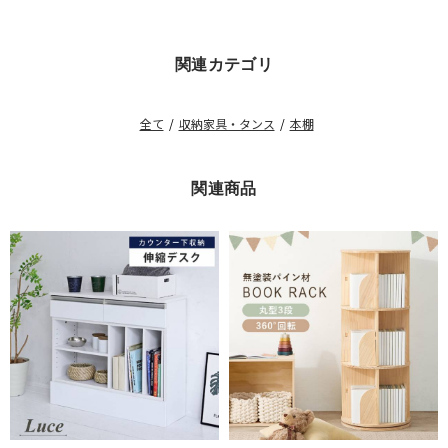
購
入
者
関連カテゴリ
様
on
11
May
全て
/
収納家具・タンス
/
本棚
2021
関連商品