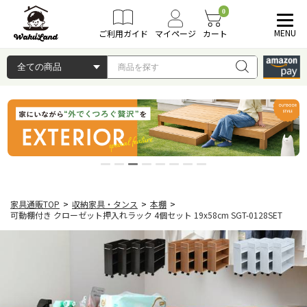
0
MENU
ご利用ガイド
マイページ
カート
家具通販TOP
>
収納家具・タンス
>
本棚
>
可動棚付き クローゼット押入れラック 4個セット 19x58cm SGT-0128SET