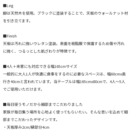
■Leg
脚は天然木を使用。ブラックに塗装することで、天板のウォールナット材
を引き立てます。
■Finish
天板は汚れに強いウレタン塗装。表面を樹脂膜で保護するため傷や汚れ
に強く、つるっとした肌ざわりが特徴です。
■4人＋来客にも対応できる幅165cmサイズ
一般的に大人1人が快適に食事をするのに必要なスペースは、幅60cmx奥
行き40cmと言われています。当テーブルは幅165cmx80cmで、4人～5人
でご使用いただけます。
■毎日使うモノだから細部までこだわりました
家族が毎日集う場所を心地よく使ってもらいたい。そんな思いを込めて細
部までこだわったデザインです。
・天板厚み2cm/縁部分4cm