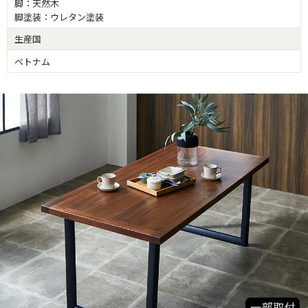
脚：天然木
脚塗装：ウレタン塗装
生産国
ベトナム