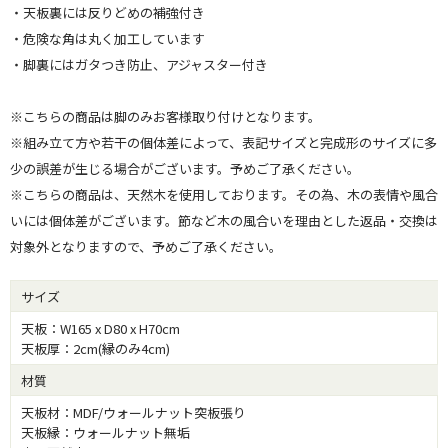
・天板裏には反りどめの補強付き
・危険な角は丸く加工しています
・脚裏にはガタつき防止、アジャスター付き
※こちらの商品は脚のみお客様取り付けとなります。
※組み立て方や若干の個体差によって、表記サイズと完成形のサイズに多
少の誤差が生じる場合がございます。予めご了承ください。
※こちらの商品は、天然木を使用しております。その為、木の表情や風合
いには個体差がございます。節など木の風合いを理由とした返品・交換は
対象外となりますので、予めご了承ください。
サイズ
天板：W165 x D80 x H70cm
天板厚：2cm(縁のみ4cm)
材質
天板材：MDF/ウォールナット突板張り
天板縁：ウォールナット無垢