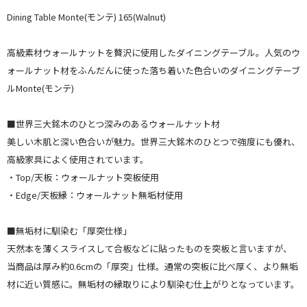
Dining Table Monte(モンテ) 165(Walnut)
高級素材ウォールナットを贅沢に使用したダイニングテーブル。人気のウ
ォールナット材をふんだんに使った落ち着いた色合いのダイニングテーブ
ルMonte(モンテ)
■世界三大銘木のひとつ深みのあるウォールナット材
美しい木肌と深い色合いが魅力。世界三大銘木のひとつで強度にも優れ、
高級家具によく使用されています。
・Top/天板：ウォールナット突板使用
・Edge/天板縁：ウォールナット無垢材使用
■無垢材に馴染む「厚突仕様」
天然本を薄くスライスして合板などに貼ったものを突板と言いますが、
当商品は厚み約0.6cmの「厚突」仕様。通常の突板に比べ厚く、より無垢
材に近い質感に。無垢材の縁取りにより馴染む仕上がりとなっています。