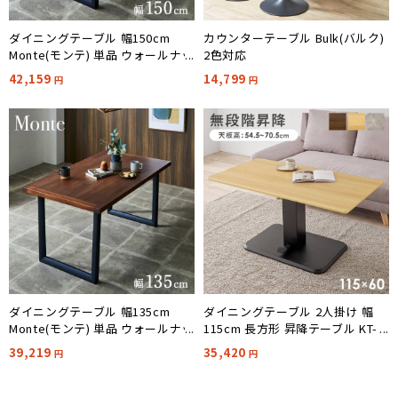
ダイニングテーブル 幅150cm
カウンターテーブル Bulk(バルク)
Monte(モンテ) 単品 ウォールナッ
2色対応
ト
42,159
14,799
円
円
ダイニングテーブル 幅135cm
ダイニングテーブル 2人掛け 幅
Monte(モンテ) 単品 ウォールナッ
115cm 長方形 昇降テーブル KT-
ト
3198 3色対応
39,219
35,420
円
円