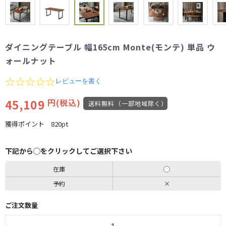
ダイニングテーブル 幅165cm Monte(モンテ) 単品 ウ
ォールナット
0.0
レビューを書く
star
rating
45,109
円(税込)
送料無料（一部地域除く）
獲得ポイント
820pt
下記から◯をクリックしてご選択下さい
在庫
予約
×
ご注文数量