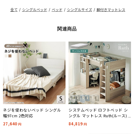
全て
/
シングルベッド
/
ベッド
/
シングルサイズ
/
脚付きマットレス
関連商品
ネジを使わないベッド シングル
システムベッド ロフトベッド シ
幅97cm 2色対応
ングル マットレス Ruth(ルース) 3
色対応 + Unity(ユニティ) ホワイ
27,640
84,819
円
円
ト