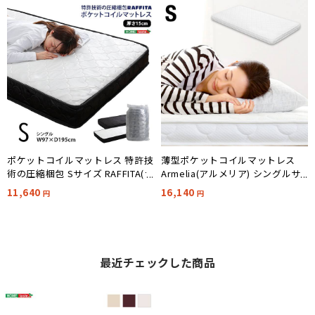
ポケットコイルマットレス 特許技
薄型ポケットコイルマットレス
術の圧縮梱包 Sサイズ RAFFITA(ラ
Armelia(アルメリア) シングルサ
フィータ) 2色対応
イズ 圧縮ロール梱包
11,640
16,140
円
円
最近チェックした商品