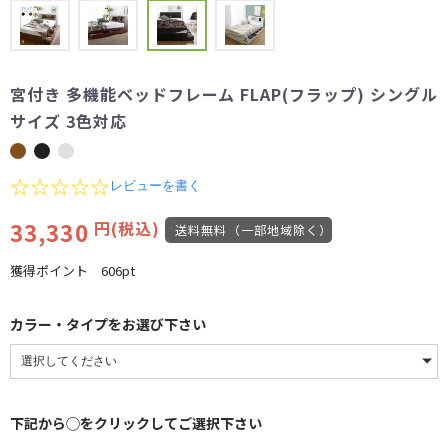
宮付き 多機能ベッドフレーム FLAP(フラップ) シングル
サイズ 3色対応
0.0
レビューを書く
star
rating
33,330
円(税込)
送料無料（一部地域除く）
獲得ポイント
606pt
カラー・タイプをお選び下さい
下記から◯をクリックしてご選択下さい