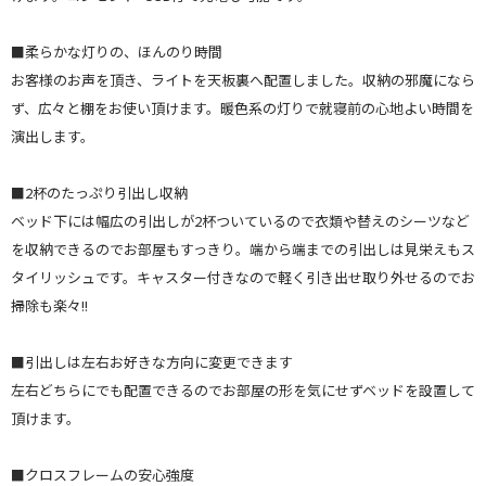
■柔らかな灯りの、ほんのり時間
お客様のお声を頂き、ライトを天板裏へ配置しました。収納の邪魔になら
ず、広々と棚をお使い頂けます。暖色系の灯りで就寝前の心地よい時間を
演出します。
■2杯のたっぷり引出し収納
ベッド下には幅広の引出しが2杯ついているので衣類や替えのシーツなど
を収納できるのでお部屋もすっきり。端から端までの引出しは見栄えもス
タイリッシュです。キャスター付きなので軽く引き出せ取り外せるのでお
掃除も楽々!!
■引出しは左右お好きな方向に変更できます
左右どちらにでも配置できるのでお部屋の形を気にせずベッドを設置して
頂けます。
■クロスフレームの安心強度