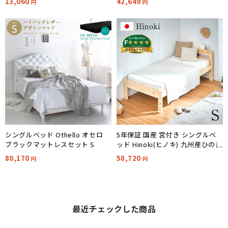
13,060
42,649
円
円
シングルベッド Othello オセロ
5年保証 国産 宮付き シングルベ
ブラックマットレスセット S
ッド Hinoki(ヒノキ) 九州産ひのき
使用
80,170
58,720
円
円
最近チェックした商品