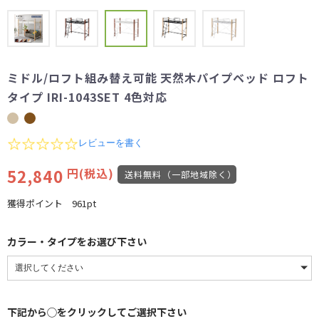
ミドル/ロフト組み替え可能 天然木パイプベッド ロフト
タイプ IRI-1043SET 4色対応
0.0
レビューを書く
star
rating
52,840
円(税込)
送料無料（一部地域除く）
獲得ポイント
961pt
カラー・タイプをお選び下さい
下記から◯をクリックしてご選択下さい