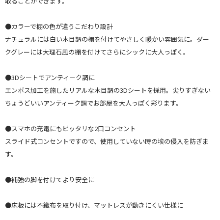
取ることができます。
●カラーで棚の色が違うこだわり設計
ナチュラルには白い木目調の棚を付けてやさしく暖かい雰囲気に。ダー
クグレーには大理石風の棚を付けてさらにシックに大人っぽく。
●3Dシートでアンティーク調に
エンボス加工を施したリアルな木目調の3Dシートを採用。尖りすぎない
ちょうどいいアンティーク調でお部屋を大人っぽく彩ります。
●スマホの充電にもピッタリな2口コンセント
スライド式コンセントですので、使用していない時の埃の侵入を防ぎま
す。
●補強の脚を付けてより安全に
●床板には不織布を取り付け、マットレスが動きにくい仕様に