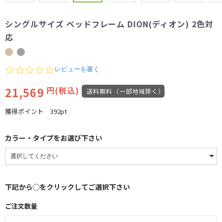
シングルサイズ ベッドフレーム DION(ディオン) 2色対
応
0.0
レビューを書く
star
rating
21,569
円(税込)
送料無料（一部地域除く）
獲得ポイント
392pt
カラー・タイプをお選び下さい
下記から◯をクリックしてご選択下さい
ご注文数量