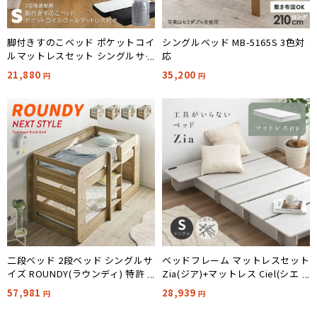
脚付きすのこベッド ポケットコイ
シングルベッド MB-5165S 3色対
ルマットレスセット シングルサイ
応
ズ 6色対応
21,880
35,200
円
円
二段ベッド 2段ベッド シングルサ
ベッドフレーム マットレスセット
イズ ROUNDY(ラウンディ) 特許
Zia(ジア)+マットレス Ciel(シエ
超耐震構造 4色対応
ル)
57,981
28,939
円
円