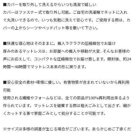
■カバーを取り外して洗えるからいつも清潔で嬉しい
カバーはファスナー式で取り外し可能。ご自宅の洗濯機でネットに入れ
て丸洗いできるので、いつも気軽に洗えて安心です。ご使用する際は、カ
バーの上からシーツやべッドパット等を敷いて下さい。
■快適な寝心地はそのままに。搬人ラクラクの圧縮梱包でお届け
厚みのあるマットレスは、お部屋への搬入や移動が大変...そんなお客様の
声にお応えして、コンパクトな圧縮梱包でお届け致します。開封後、約24
時間～48時間でマットレス本来の形に戻ります。
■安心安全の素材=環境に優しい。有害物質が含まれていないから再利用
可能
使用される繊維やフォームなどは、全ての部品が100%再利用出来るよう
作られています。マットレスを破棄する際は粗大ごみとして出さず、細か
くカットする事で家庭ごみとして処分することが可能です。
※サイズは多様の誤差が生じる場合がございます。あらかじめご了承くだ