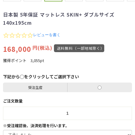
日本製 5年保証 マットレス SKIN+ ダブルサイズ
140x195cm
0.0
レビューを書く
star
rating
168,000
円(税込)
送料無料（一部地域除く）
獲得ポイント
3,055pt
下記から◯をクリックしてご選択下さい
受注生産
ご注文数量
※受注確認後、決済処理を行います。