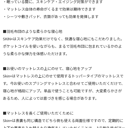
・眠っている間に、スキンケア・エイジング対策ができます
・マットレス自体の寿命がくるまで効果は期待できます
・シーツや敷きパッド、衣類があっても効果を発揮します
■羽毛布団のような柔らかな寝心地
SKIN+はスキンケア効果だけでなく、快適な寝心地にもこだわりました。
ポケットコイルを使いながらも、まるで羽毛布団に包まれているかのよ
うな柔らかな弾力を体感いただけます。
■お使いのマットレスの上にのせて、寝心地をアップ
Skin+はマットレスの上にのせて使用するトッパータイプのマットレスで
す。今お使いのスプリングマットレスと合わせてご使用いただくだけで、
寝心地が格段にアップ。単品で使うことも可能ですが、大変柔らかさが
あるため、人によっては底づきを感じる場合があります。
■マットレスを長くご使用いただくために
Skin+は表裏も同じ構造でどちら側も使える両面仕様ですので、定期的に
上下や裏表を入れ替えたり換気をしていただくことで、より耐久性がアッ