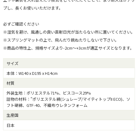
プし、長くお使いいただけます。
必ずご確認ください
※湿気を避け、風通しの良い直射日光が当たらない所に置いてください。
※スプリングマットの上で、飛んだり跳ねたりしないで下さい。
※商品の特性上、規格サイズより-2cm～+3cmが適正サイズとなります。
サイズ
本体：W140 x D195 x H14cm
材質
外装生地：ポリエステル71%、ビスコース29%
詰物の材料："ポリエステル綿(シュレープ/マイティトップII ECO)、ソ
フト硬綿、GTF-40、不織布ウレタンフォーム
生産国
日本