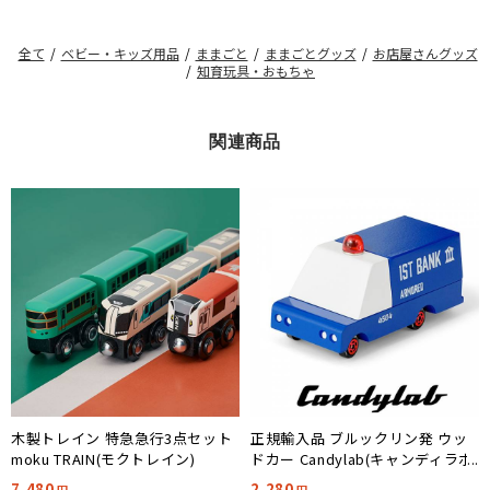
全て
/
ベビー・キッズ用品
/
ままごと
/
ままごとグッズ
/
お店屋さんグッズ
/
知育玩具・おもちゃ
関連商品
木製トレイン 特急急行3点セット
正規輸入品 ブルックリン発 ウッ
moku TRAIN(モクトレイン)
ドカー Candylab(キャンディラボ)
Armored Van CND F201
7,480
2,280
円
円