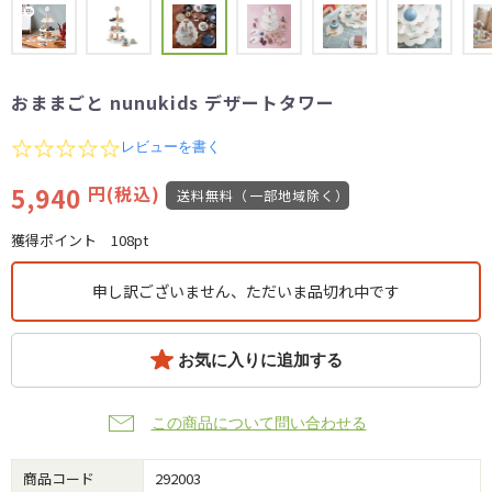
おままごと nunukids デザートタワー
0.0
レビューを書く
star
rating
5,940
円(税込)
送料無料（一部地域除く）
獲得ポイント
108pt
申し訳ございません、ただいま品切れ中です
お気に入りに追加する
この商品について問い合わせる
商品コード
292003