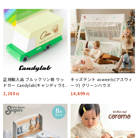
正規輸入品 ブルックリン発 ウッ
キッズテント asweets(アスウィ
ドカー Candylab(キャンディラボ)
ーツ) グリーンハウス
Laundry Van CND U479
2,280
14,699
円
円