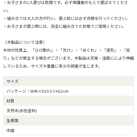
・お子さまの1人遊びは危険です。必ず保護者のもとで遊ばせてくださ
い。
・組み立ては大人の方が行い、遊ぶ前には必ず点検を行ってください。
・お子さまが遊ぶ際には、完全に組み立てた状態でご使用ください。
〈木製品について注意〉
木材の性質上、「ひび割れ」・「欠け」・「めくれ」・「変形」・「反
り」などが発生する場合がございます。木製品は天候・湿度ににより伸縮
しているため、サイズや重量に多少の誤差が生じます。
サイズ
パッケージ：W45×D15.5×H11cm
材質
天然木(水性塗料)
生産国
中国