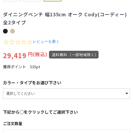
ダイニングベンチ 幅135cm オーク Cody(コーディー)
全2タイプ
0.0
レビューを書く
star
rating
29,419
円(税込)
送料無料（一部地域除く）
獲得ポイント
535pt
カラー・タイプをお選び下さい
下記から◯をクリックしてご選択下さい
ご注文数量