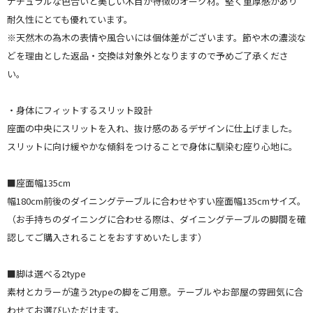
ナチュラルな色合いと美しい木目が特徴のオーク材。堅く重厚感があり
耐久性にとても優れています。
※天然木の為木の表情や風合いには個体差がございます。節や木の濃淡な
どを理由とした返品・交換は対象外となりますので予めご了承くださ
い。
・身体にフィットするスリット設計
座面の中央にスリットを入れ、抜け感のあるデザインに仕上げました。
スリットに向け緩やかな傾斜をつけることで身体に馴染む座り心地に。
■座面幅135cm
幅180cm前後のダイニングテーブルに合わせやすい座面幅135cmサイズ。
（お手持ちのダイニングに合わせる際は、ダイニングテーブルの脚間を確
認してご購入されることをおすすめいたします）
■脚は選べる2type
素材とカラーが違う2typeの脚をご用意。テーブルやお部屋の雰囲気に合
わせてお選びいただけます。