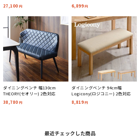
27,100
6,899
円
円
ダイニングベンチ 幅130cm
ダイニングベンチ 94cm幅
THEORY(セオリー) 2色対応
Logicony(ロジコニー) 2色対応
38,780
8,819
円
円
最近チェックした商品