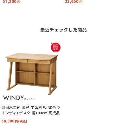
57,200
23,650
円
円
最近チェックした商品
堀田木工所 国産 学習机 WINDY(ウ
ィンディ) デスク 幅100cm 完成品
58,300
円(税込)