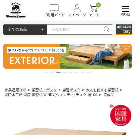
0
MENU
ご利用ガイド
マイページ
カート
家具通販TOP
>
学習机・デスク
>
学習デスク
>
大人も使える学習机
>
堀田木工所 国産 学習机 WINDY(ウィンディ) デスク 幅100cm 完成品