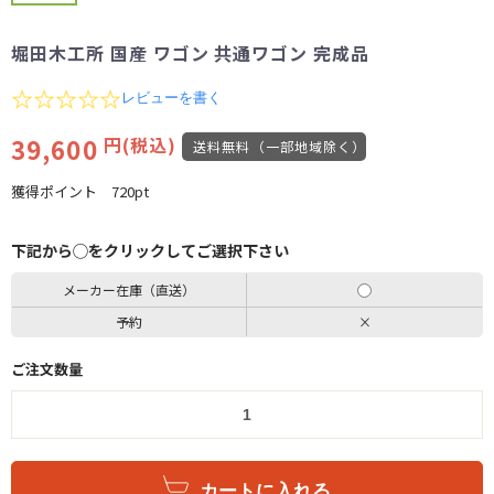
堀田木工所 国産 ワゴン 共通ワゴン 完成品
0.0
レビューを書く
star
rating
39,600
円(税込)
送料無料（一部地域除く）
獲得ポイント
720pt
下記から◯をクリックしてご選択下さい
メーカー在庫（直送）
予約
×
ご注文数量
カートに入れる