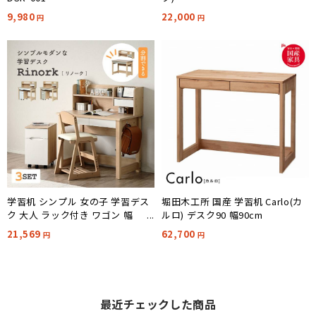
9,980
22,000
円
円
学習机 シンプル 女の子 学習デス
堀田木工所 国産 学習机 Carlo(カ
ク 大人 ラック付き ワゴン 幅
ルロ) デスク90 幅90cm
98cm 3点セット Rinork(リノー
21,569
62,700
円
円
ク) 2色対応
最近チェックした商品