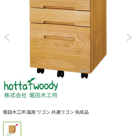
堀田木工所 国産 ワゴン 共通ワゴン 完成品