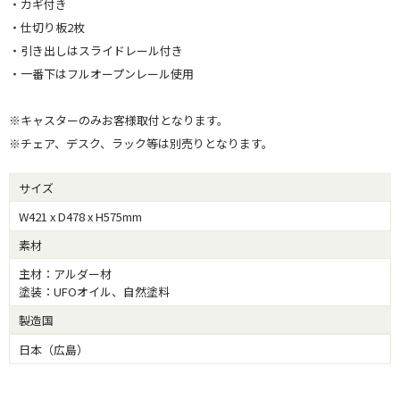
・カギ付き
・仕切り板2枚
・引き出しはスライドレール付き
・一番下はフルオープンレール使用
※キャスターのみお客様取付となります。
※チェア、デスク、ラック等は別売りとなります。
サイズ
W421 x D478 x H575mm
素材
主材：アルダー材
塗装：UFOオイル、自然塗料
製造国
日本（広島）