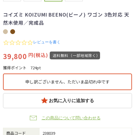
コイズミ KOIZUMI BEENO(ビーノ) ワゴン 3色対応 天
然木使用／完成品
0.0
レビューを書く
star
rating
39,800
円(税込)
送料無料（一部地域除く）
獲得ポイント
724pt
申し訳ございません、ただいま品切れ中です
お気に入りに追加する
この商品について問い合わせる
商品コード
238039