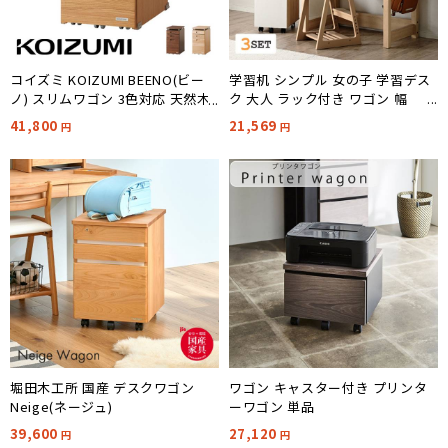
学習机 シンプル 女の子 学習デス
コイズミ KOIZUMI BEENO(ビー
ク 大人 ラック付き ワゴン 幅
ノ) スリムワゴン 3色対応 天然木
98cm 3点セット Rinork(リノー
使用／完成品
21,569
41,800
円
円
ク) 2色対応
堀田木工所 国産 デスクワゴン
ワゴン キャスター付き プリンタ
Neige(ネージュ)
ーワゴン 単品
39,600
27,120
円
円