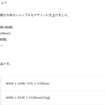
チェア
、飽きの来ないシンプルなデザインに仕上げました。
(4段階)
40mm)
段階)
ター
商品です。
W430 × D495～575 × H765mm
W900 × D545 × H185mm(11kg)