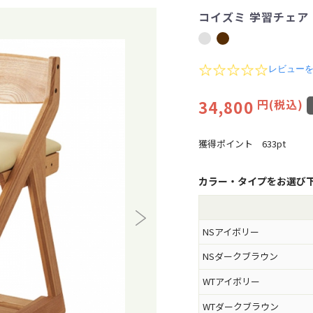
コイズミ 学習チェア
0
レビュー
.
0
34,800
円(税込)
s
t
a
r
獲得ポイント
633pt
r
a
t
カラー・タイプをお選び
i
n
g
NSアイボリー
NSダークブラウン
WTアイボリー
WTダークブラウン