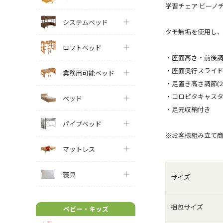
学習チェア ビーノ
システムベッド
タモ無垢を使用し
ロフトベッド
・座面高さ・前後調節
・座面奥行スライド(
業務用可能ベッド
・足置き高さ調節(2
・コロピタキャス
ベッド
・足元収納付き
パイプベッド
※お客様組み立て
マットレス
寝具
サイズ
梱包サイズ
ベビー・キッズ