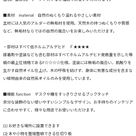
■素材 material 自然のぬくもり溢れるやさしい素材
主材には人気のアルダーの無垢材を使用。天然木の持つぬくもりや質感
など、無垢材ならではの自然の風合いをお楽しみいただけます。
・部材はすべて低ホルムアルデヒド Ｆ★★★★
接着剤や塗装なども含む部材はすべてホルムアルデヒド発散量を示した等
級の最上位規格であるF☆☆☆☆仕様。塗装には無垢の風合い、肌触りを
生かす自然オイル仕上げ。木の呼吸を妨げず、身体に有害な成分を含まな
い植物由来の自然系オイルのみを使用しています。
■機能 function デスクや棚をすっきりさせるブックタッチ
余分な装飾のない使いやすいシンプルなデザイン。お手持ちのインテリア
に合わせやすく、様々な用途でお使いいただけます。
(1) お好きな場所に設置できます
(2) 本や小物を整理整頓できる仕切り板