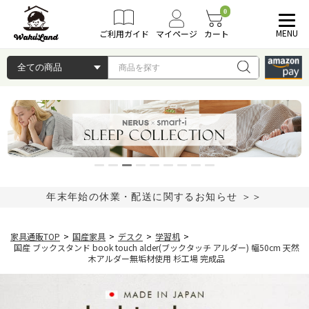
0
MENU
ご利用ガイド
マイページ
カート
年末年始の休業・配送に関するお知らせ ＞＞
家具通販TOP
>
国産家具
>
デスク
>
学習机
>
国産 ブックスタンド book touch alder(ブックタッチ アルダー) 幅50cm 天然
木アルダー無垢材使用 杉工場 完成品