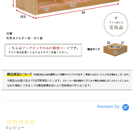
Reviews by
0.0
star
0 レビュー
rating