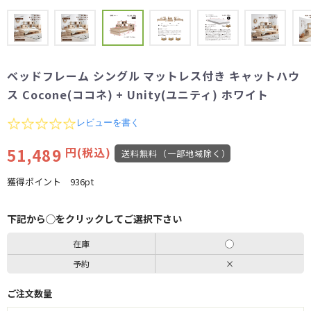
ベッドフレーム シングル マットレス付き キャットハウ
ス Cocone(ココネ) + Unity(ユニティ) ホワイト
0.0
レビューを書く
star
rating
51,489
円(税込)
送料無料（一部地域除く）
獲得ポイント
936pt
下記から◯をクリックしてご選択下さい
在庫
予約
×
ご注文数量