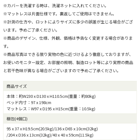
※カバーを洗濯する時は、洗濯ネットに入れてください。
※マットレスは片面仕様です。裏返してご使用はできません。
※計測の仕方や、ロットによりサイズに多少の誤差が生じる場合がござ
います。予めご了承ください。
※商品のデザイン、仕様、外観、価格は予告なく変更する場合がありま
す。
※商品写真はできる限り実物の色に近づけるよう徹底しておりますが、
お使いのモニター設定、お部屋の照明、製造ロット等により実際の商品
と若干色味が異なる場合がございますので予めご了承ください。
商品サイズ
本体：約W230 x D130 x H110.5cm(重量：約80kg)
ベッド内寸：97 x 198cm
マットレス：W97 x D195 x H15cm(重量：10.5kg)
梱包(4個口)
95 x 37 x H19.5cm(20.5kg)/136 x D65 x 10cm(32kg)
/204 x D36 x 13cm(32kg)/40 x 40 x 59cm(11.5kg)