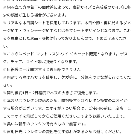
※組み立て方や若干の個体差によって、表記サイズと完成系のサイズに多
少の誤差が生じる場合がございます。
※リアルな木目調シートを採用しております。木目や節・傷に見えるダメ
ージ加工・ヴィンテージ加工などは全てシートデザインとなります。これ
らを理由とした返品・交換は行っておりませんので、予めご了承くださ
い。
※こちらはベッド+マットレス(ホワイト)のセット販売となります。デス
ク、チェア、ライト等は別売りとなります。
※圧縮袋は一度開封すると再圧縮できません。
※開封する際はハサミを使用し、ケガ等に十分気をつけながら行ってくだ
さい。
※開封後約1日～2日程度で本来の大きさに復元します。
※本製品はウレタン製品のため、開封後すぐはウレタン特有のニオイが
する場合がございます。ニオイがきつい場合は、ご使用の前に一度陰干し
してニオイを飛ばしてからご使用くださいますようお願いいたします。
※臭いは新品のウレタン特有のもので無害です。
※直射日光はウレタンの変色を促す恐れがあるためお避けください。