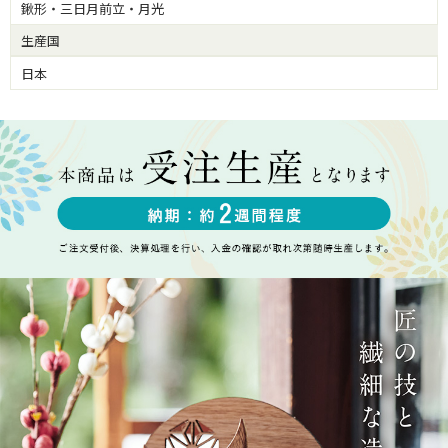
鍬形・三日月前立・月光
生産国
日本