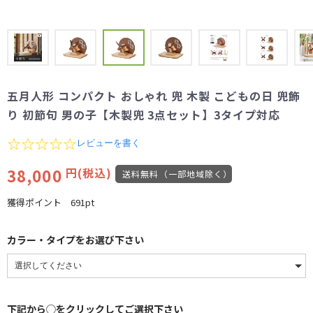
五月人形 コンパクト おしゃれ 兜 木製 こどもの日 兜飾
り 初節句 男の子【木製兜 3点セット】3タイプ対応
0.0
レビューを書く
star
rating
38,000
円(税込)
送料無料（一部地域除く）
獲得ポイント
691pt
カラー・タイプをお選び下さい
下記から◯をクリックしてご選択下さい