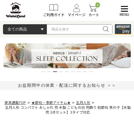
0
MENU
ご利用ガイド
マイページ
カート
お盆期間中の休業・配送に関するお知らせ ＞＞
家具通販TOP
>
★節句・季節アイテム★
>
五月人形
>
五月人形 コンパクト おしゃれ 兜 木製 こどもの日 兜飾り 初節句 男の子【木製
兜 3点セット】3タイプ対応