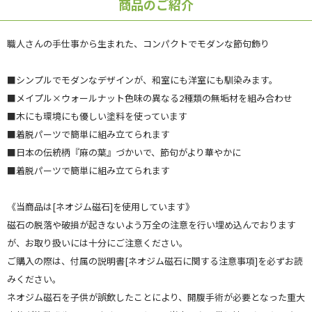
商品のご紹介
職人さんの手仕事から生まれた、コンパクトでモダンな節句飾り
■シンプルでモダンなデザインが、和室にも洋室にも馴染みます。
■メイプル×ウォールナット色味の異なる2種類の無垢材を組み合わせ
■木にも環境にも優しい塗料を使っています
■着脱パーツで簡単に組み立てられます
■日本の伝統柄『麻の葉』づかいで、節句がより華やかに
■着脱パーツで簡単に組み立てられます
《当商品は[ネオジム磁石]を使用しています》
磁石の脱落や破損が起きないよう万全の注意を行い埋め込んでおります
が、お取り扱いには十分にご注意ください。
ご購入の際は、付属の説明書[ネオジム磁石に関する注意事項]を必ずお読
みください。
ネオジム磁石を子供が誤飲したことにより、開腹手術が必要となった重大