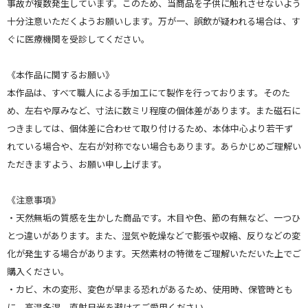
事故が複数発生しています。このため、当商品を子供に触れさせないよう
十分注意いただくようお願いします。万が一、誤飲が疑われる場合は、す
ぐに医療機関を受診してください。
《本作品に関するお願い》
本作品は、すべて職人による手加工にて製作を行っております。そのた
め、左右や厚みなど、寸法に数ミリ程度の個体差があります。また磁石に
つきましては、個体差に合わせて取り付けるため、本体中心より若干ず
れている場合や、左右が対称でない場合もあります。あらかじめご理解い
ただきますよう、お願い申し上げます。
《注意事項》
・天然無垢の質感を生かした商品です。木目や色、節の有無など、一つひ
とつ違いがあります。また、湿気や乾燥などで膨張や収縮、反りなどの変
化が発生する場合があります。天然素材の特徴をご理解いただいた上でご
購入ください。
・カビ、木の変形、変色が早まる恐れがあるため、使用時、保管時とも
に、高温多湿、直射日光を避けてご愛用ください。