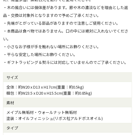
・木の風合いには個体差があります。節や木の濃淡などを理由とした返
品・交換は対象外となりますので予めご了承ください。
・先端がとがっている部品がありますので注意しご使用ください。
・本商品は食べ物ではありません。口の中には絶対に入れないでくださ
い。
・小さなお子様が手を触れない場所にお飾りください。
・平らな安定した場所にお飾りください。
・ギフトラッピング＆熨斗には対応していませんのでご了承ください。
サイズ
全体：約W20 x D13 x H17cm(重量：約0.5kg)
梱包：約W23.5 x D20 x H15.5cm(重量：約0.85kg)
素材
メイプル無垢材・ウォールナット無垢材
塗装：オイルフィニッシュ(リボス社アルドボスオイル)
タイプ