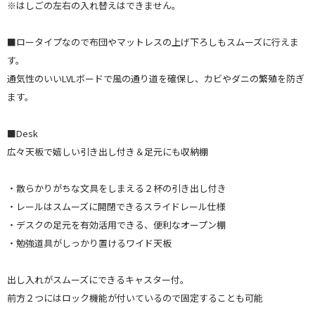
※はしごの左右の入れ替えはできません。
■ロータイプなので布団やマットレスの上げ下ろしもスムーズに行えま
す。
通気性のいいLVLボードで風の通り道を確保し、カビやダニの繁殖を防ぎ
ます。
■Desk
広々天板で嬉しい引き出し付き＆足元にも収納棚
・散らかりがちな文具をしまえる２杯の引き出し付き
・レールはスムーズに開閉できるスライドレール仕様
・デスクの足元を有効活用できる、便利なオープン棚
・勉強道具がしっかり置けるワイド天板
出し入れがスムーズにできるキャスター付。
前方２つにはロック機能が付いているので固定することも可能