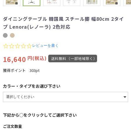
ダイニングテーブル 韓国風 スチール脚 幅80cm 2タイ
プ Lenora(レノーラ) 2色対応
0.0
レビューを書く
star
rating
16,640
円(税込)
送料無料（一部地域除く）
獲得ポイント
303pt
カラー・タイプをお選び下さい
下記から◯をクリックしてご選択下さい
ご注文数量