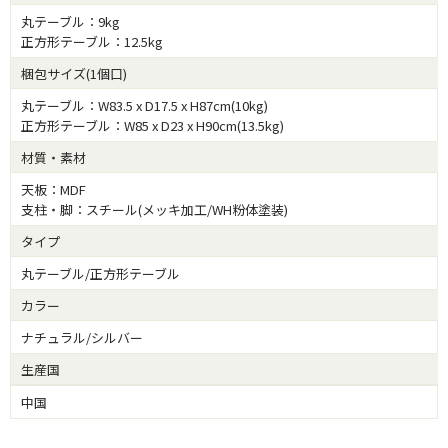
丸テーブル：9kg
正方形テーブル：12.5kg
梱包サイズ(1個口)
丸テーブル：W83.5 x D17.5 x H87cm(10kg)
正方形テーブル：W85 x D23 x H90cm(13.5kg)
材質・素材
天板：MDF
支柱・脚：スチール(メッキ加工/WH粉体塗装)
タイプ
丸テーブル/正方形テーブル
カラー
ナチュラル/シルバー
生産国
中国