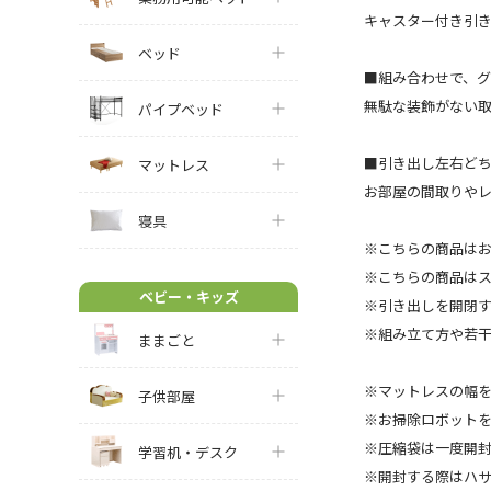
キャスター付き引
ベッド
■組み合わせで、
無駄な装飾がない
パイプベッド
■引き出し左右どち
マットレス
お部屋の間取りや
寝具
※こちらの商品は
※こちらの商品はス
ベビー・キッズ
※引き出しを開閉
※組み立て方や若
ままごと
※マットレスの幅を
子供部屋
※お掃除ロボット
※圧縮袋は一度開
学習机・デスク
※開封する際はハ