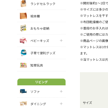
※開封後約1～2日
ランドセルラック
※サイズには多少
※マットレスを干
絵本棚
※布団乾燥機のご
※普段のお手入れ
おもちゃ収納
※ご使用の際には
ベビーキッズ
※商品ページの画
※マットレスは3か
子育て便利グッズ
ます。
※当マットレスは
知育玩具
リビング
ソファ
サイズ
ダイニング