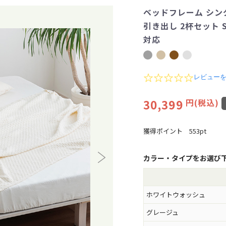
ベッドフレーム シン
引き出し 2杯セット So
対応
0
レビュー
.
0
30,399
円(税込)
s
t
a
r
獲得ポイント
553pt
r
a
t
カラー・タイプをお選び
i
n
g
ホワイトウォッシュ
グレージュ