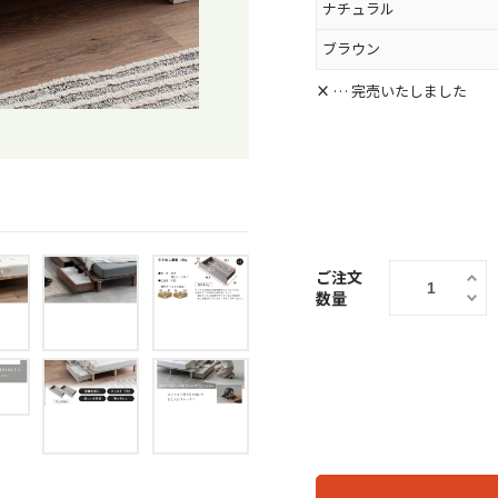
ナチュラル
ブラウン
×
… 完売いたしました
ご注文
数量