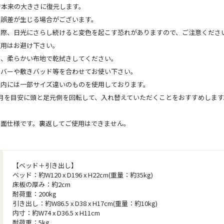
で本来の大きさに復元します。
の誤差が生じる場合がございます。
す際、日光にさらし続けると変色を起こす恐れがありますので、ご注意くださ
使用はお避け下さい。
は、柔らかい布地で乾拭きしてください。
カバーや敷きバッド等を合わせてお使い下さい。
像内には一部サイズ違いのものを使用しております。
月を目安に頭と足元側を回転して、入れ替えていただくことをおすすめしま
片面仕様です。裏返してご使用はできません。
【ベッド＋引き出し】
ベッド：約W120 x D196 x H22cm(重量：約35kg)
床板の厚み：約2cm
耐荷重：200kg
引き出し：約W86.5 x D38 x H17cm(重量：約10kg)
内寸：約W74 x D36.5 x H11cm
耐荷重：5kg