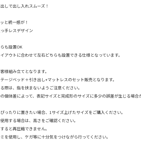
き出しで出し入れスムーズ！
グッと統一感が！
取っ手レスデザイン
らも設置OK
レイアウトに合わせて左右どちらも設置できる仕様となっています。
お客様組み立てとなります。
テージベッド＋引き出し+マットレスのセット販売となります。
する際は、指を挟まないようご注意ください。
干の個体差によって、表記サイズと完成形のサイズに多少の誤差が生じる場合
ぴったりに置きたい場合、1サイズ上げたサイズをご購入ください。
を使用する場合は、高さをご確認ください。
封すると再圧縮できません。
サミを使用し、ケガ等に十分気をつけながら行ってください。