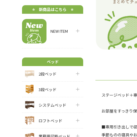
⭐️ 新商品はこちら ⭐️
NEW ITEM
ベッド
2段ベッド
3段ベッド
ステージベッド＋専用引
システムベッド
お部屋をすっきり
ロフトベッド
■専用引き出しで
季節ものの寝具や
業務用可能ベッド