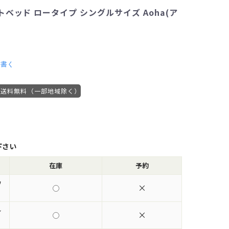
ベッド ロータイプ シングルサイズ Aoha(ア
を書く
送料無料（一部地域除く）
下さい
在庫
予約
ワ
×
レ
×