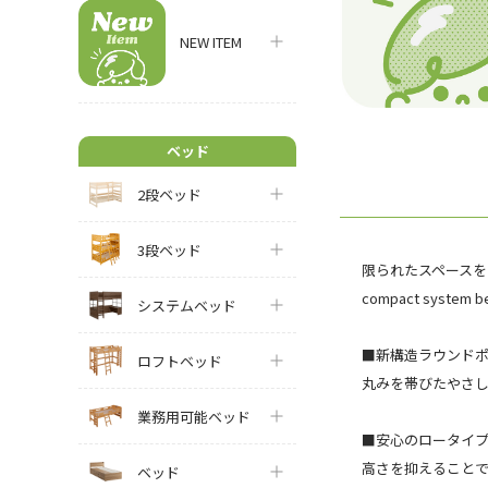
NEW ITEM
ベッド
2段ベッド
3段ベッド
限られたスペースを
compact system 
システムベッド
■新構造ラウンド
ロフトベッド
丸みを帯びたやさ
業務用可能ベッド
■安心のロータイ
高さを抑えること
ベッド