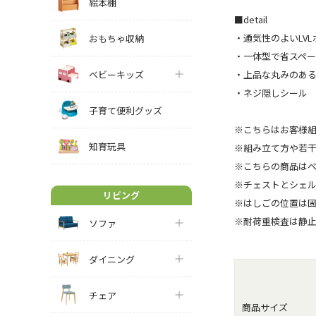
絵本棚
■detail
・通気性のよいLVL
おもちゃ収納
・一体型で省スペ
ベビーキッズ
・上品な丸みのあ
・ネジ隠しシール
子育て便利グッズ
※こちらはお客様
知育玩具
※組み立て方や若
※こちらの商品は
※チェストとシェ
リビング
※はしごの位置は
※耐荷重検査は静
ソファ
ダイニング
チェア
商品サイズ