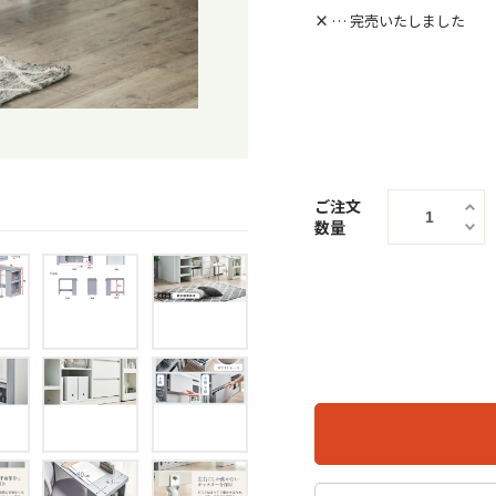
×
… 完売いたしました
ご注文
数量