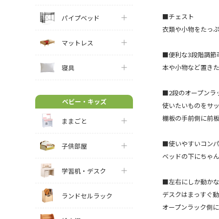
■チェスト
パイプベッド
衣類や小物をたっぷ
マットレス
■便利な3段階調節
本や小物など置き
寝具
■2段のオープンラ
ベビー・キッズ
使いたいものをサ
棚板の手前側に前
ままごと
■使いやすいコン
子供部屋
ベッドの下にちゃ
学習机・デスク
■左右にしか動か
デスクはまっすぐ
ランドセルラック
オープンラック側