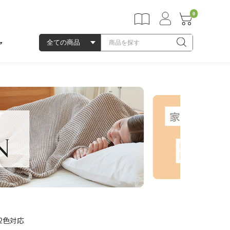
0
ア
 2色対応