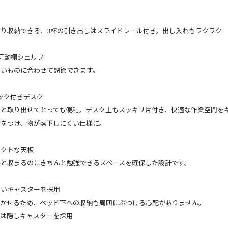
り収納できる、3杯の引き出しはスライドレール付き。出し入れもラクラク
可動棚シェルフ
たいものに合わせて調節できます。
ック付きデスク
ッと取り出せてとっても便利。デスク上もスッキリ片付き、快適な作業空間を
板をつけ、物が落下しにくい仕様に。
パクトな天板
んと収まるのにきちんと勉強できるスペースを確保した設計です。
ないキャスターを採用
動かせるため、ベッド下への収納も周囲にぶつける心配がありません。
には隠しキャスターを採用