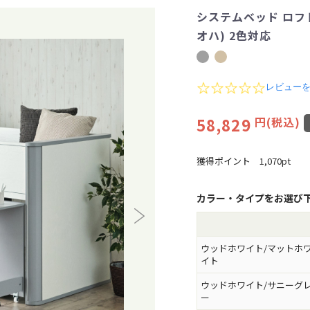
システムベッド ロフト
オハ) 2色対応
0
レビュー
.
0
58,829
円(税込)
s
t
a
r
獲得ポイント
1,070pt
r
a
t
カラー・タイプをお選び
i
n
g
ウッドホワイト/マットホ
イト
ウッドホワイト/サニーグ
ー