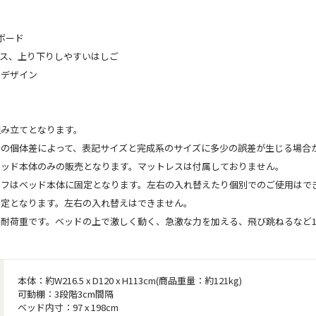
ボード
ース、上り下りしやすいはしご
るデザイン
組み立てとなります。
干の個体差によって、表記サイズと完成系のサイズに多少の誤差が生じる場合
ベッド本体のみの販売となります。マットレスは付属しておりません。
ルフはベッド本体に固定となります。左右の入れ替えたり個別でのご使用はで
固定となります。左右の入れ替えはできません。
止耐荷重です。ベッドの上で激しく動く、急激な力を加える、飛び跳ねるなど
本体：約W216.5 x D120 x H113cm(商品重量：約121kg)
可動棚：3段階3cm間隔
ベッド内寸：97 x 198cm