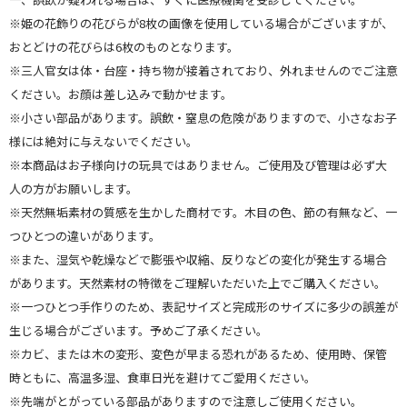
※姫の花飾りの花びらが8枚の画像を使用している場合がございますが、
おとどけの花びらは6枚のものとなります。
※三人官女は体・台座・持ち物が接着されており、外れませんのでご注意
ください。お顔は差し込みで動かせます。
※小さい部品があります。誤飲・窒息の危険がありますので、小さなお子
様には絶対に与えないでください。
※本商品はお子様向けの玩具ではありません。ご使用及び管理は必ず大
人の方がお願いします。
※天然無垢素材の質感を生かした商材です。木目の色、節の有無など、一
つひとつの違いがあります。
※また、湿気や乾燥などで膨張や収縮、反りなどの変化が発生する場合
があります。天然素材の特徴をご理解いただいた上でご購入ください。
※一つひとつ手作りのため、表記サイズと完成形のサイズに多少の誤差が
生じる場合がございます。予めご了承ください。
※カビ、または木の変形、変色が早まる恐れがあるため、使用時、保管
時ともに、高温多湿、食車日光を避けてご愛用ください。
※先端がとがっている部品がありますので注意しご使用ください。