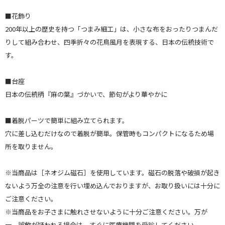
■花飾り
200年以上の歴史を持つ「つまみ細工」は、小さな布をおったりつまんだ
りして組み合わせ、四季折々の花鳥風月を表現する、日本の伝統技術で
す。
■台座
日本の伝統柄『麻の葉』づかいで、節句がより華やかに
■着脱パーツで簡単に組み立てられます。
穴に差し込むだけなので着脱が簡単。保管時もコンパクトになるため場
所を取りません。
※当商品は［ネオジム磁石］を使用しています。磁石の脱落や破損が起き
ないよう万全の注意を行い埋め込んでおりますが、お取り扱いには十分に
ご注意ください。
※当商品をお子さまに触れさせないように十分ご注意ください。万が
一、誤飲が疑われる場合は、すぐに医療機関を受診してください。