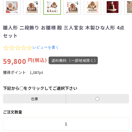
雛人形 二段飾り お雛様 殿 三人官女 木製ひな人形 4点
セット
0.0
レビューを書く
star
rating
59,800
円(税込)
送料無料（一部地域除く）
獲得ポイント
1,087pt
下記から◯をクリックしてご選択下さい
在庫
ご注文数量