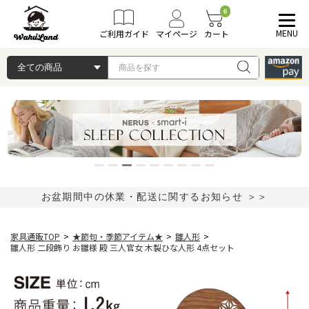
0
MENU
ご利用ガイド
マイページ
カート
お盆期間中の休業・配送に関するお知らせ ＞＞
家具通販TOP
>
★節句・季節アイテム★
>
雛人形
>
雛人形 二段飾り お雛様 殿 三人官女 木製ひな人形 4点セット