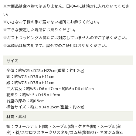
※本商品は食べ物ではありません。口の中には絶対に入れないでくださ
い。
※小さなお子様の手が届かない場所にお飾りください。
※平らな安定した場所にお飾りください。
※ギフトラッピング＆熨斗には対応していませんのでご了承ください。
※本商品は屋内用です。屋外でのご使用はおやめください。
サイズ
全体：約W25 x D28 x H22cm(重量：約1.2kg)
姫：約W7.5 x D7.5 x H11cm
殿：約W7.5 x D7.5 x H11cm
三人官女：約W6 x D6 x H7cm・約W6 x D6 x H8cm
花飾り：約W4.5 x D4.5 x H9cm
台座の厚み：約0.5cm
梱包サイズ：約21 x 34 x 25cm(重量：約2kg)
材質・素材
姫：ウォールナット(頭)・メープル(顔)・ケヤキ(胴)・メープル(台
座)・綿/スワロフスキークリスタル/ゴム紐(髪飾り)・ネオジム磁石