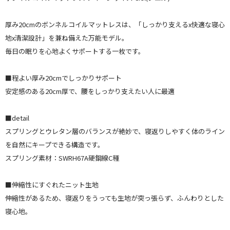
厚み20cmのボンネルコイルマットレスは、「しっかり支えるx快適な寝心
地x清潔設計」を兼ね備えた万能モデル。
毎日の眠りを心地よくサポートする一枚です。
■程よい厚み20cmでしっかりサポート
安定感のある20cm厚で、腰をしっかり支えたい人に最適
■detail
スプリングとウレタン層のバランスが絶妙で、寝返りしやすく体のライン
を自然にキープできる構造です。
スプリング素材：SWRH67A硬鋼線C種
■伸縮性にすぐれたニット生地
伸縮性があるため、寝返りをうっても生地が突っ張らず、ふんわりとした
寝心地。