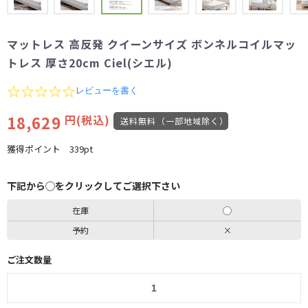
マットレス 高反発 クイーンサイズ ボンネルコイルマッ
トレス 厚さ20cm Ciel(シエル)
0.0
レビューを書く
star
rating
18,629
円(税込)
送料無料（一部地域除く）
獲得ポイント
339pt
下記から◯をクリックしてご選択下さい
在庫
予約
×
ご注文数量