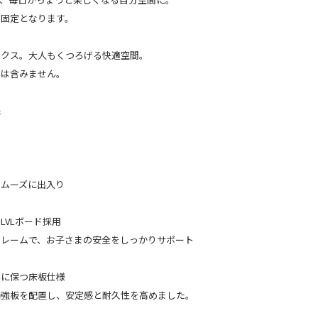
は固定となります。
ックス。大人もくつろげる快適空間。
さは含みません。
保
スムーズに出入り
LVLボード採用
フレームで、お子さまの安全をしっかりサポート
潔に保つ床板仕様
補強板を配置し、安定感と耐久性を高めました。