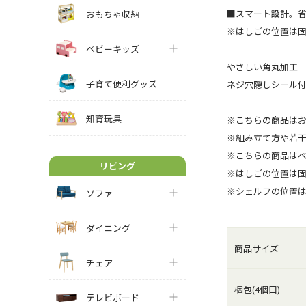
■スマート設計。
おもちゃ収納
※はしごの位置は
ベビーキッズ
やさしい角丸加工
子育て便利グッズ
ネジ穴隠しシール
知育玩具
※こちらの商品は
※組み立て方や若
※こちらの商品は
リビング
※はしごの位置は
※シェルフの位置
ソファ
ダイニング
商品サイズ
チェア
梱包(4個口)
テレビボード