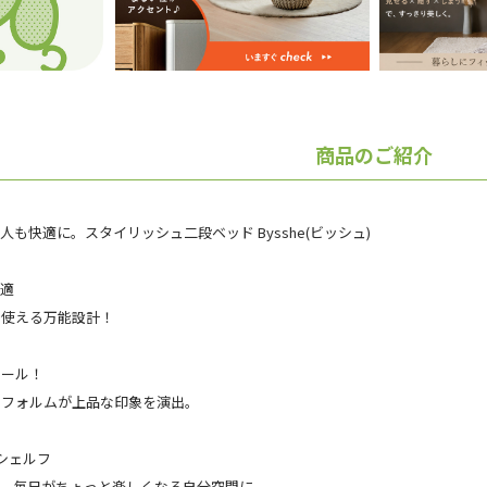
商品のご紹介
も快適に。スタイリッシュ二段ベッド Bysshe(ビッシュ)
快適
で使える万能設計！
ポール！
ドフォルムが上品な印象を演出。
シェルフ
て、毎日がちょっと楽しくなる自分空間に。