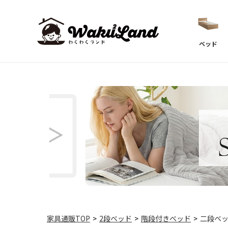
ベッド
家具通販TOP
>
2段ベッド
>
階段付きベッド
>
二段ベッ