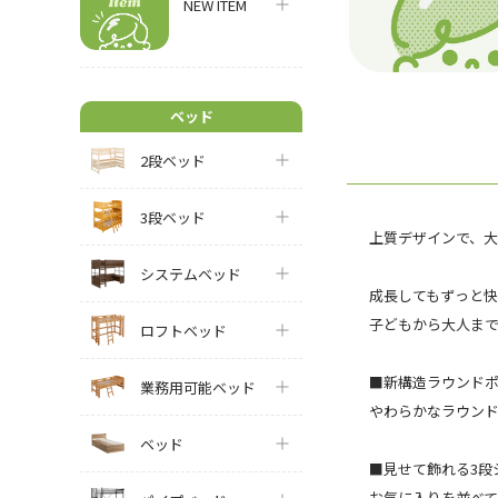
NEW ITEM
ベッド
2段ベッド
3段ベッド
上質デザインで、大人
システムベッド
成長してもずっと
子どもから大人ま
ロフトベッド
■新構造ラウンド
業務用可能ベッド
やわらかなラウン
ベッド
■見せて飾れる3段
お気に入りを並べ