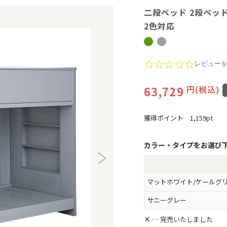
二段ベッド 2段ベッド
2色対応
0
レビュー
.
0
63,729
円(税込)
s
t
a
r
獲得ポイント
1,159pt
r
a
t
カラー・タイプをお選び
i
n
g
マットホワイト/ケールグ
サニーグレー
×
… 完売いたしました