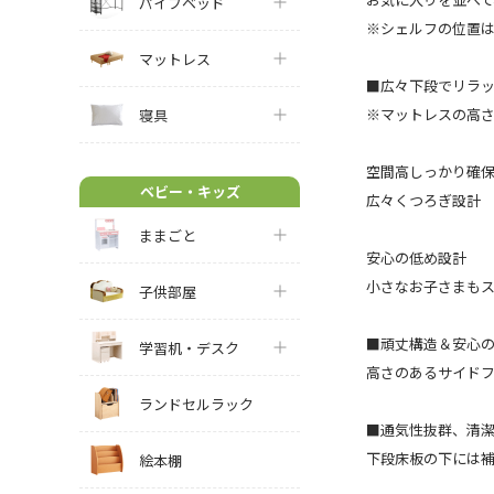
パイプベッド
※シェルフの位置
マットレス
■広々下段でリラ
※マットレスの高
寝具
空間高しっかり確
ベビー・キッズ
広々くつろぎ設計
ままごと
安心の低め設計
小さなお子さまも
子供部屋
■頑丈構造＆安心の
学習机・デスク
高さのあるサイド
ランドセルラック
■通気性抜群、清
下段床板の下には
絵本棚