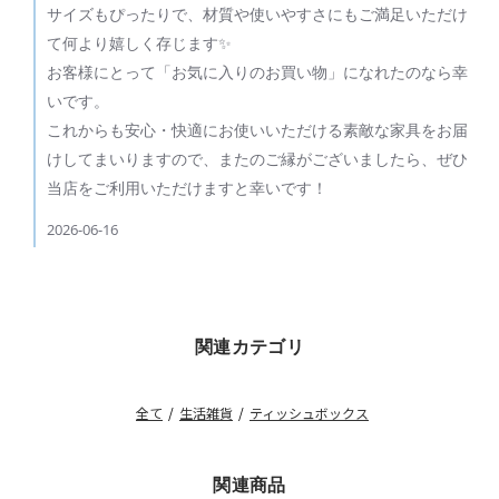
所
サイズもぴったりで、材質や使いやすさにもご満足いただけ
Jun
有
2026
者
て何より嬉しく存じます✨
on
お客様にとって「お気に入りのお買い物」になれたのなら幸
Review
by
いです。
ご
これからも安心・快適にお使いいただける素敵な家具をお届
購
入
けしてまいりますので、またのご縁がございましたら、ぜひ
者
当店をご利用いただけますと幸いです！
様
on
2026-06-16
16
Jun
2026
関連カテゴリ
全て
/
生活雑貨
/
ティッシュボックス
関連商品