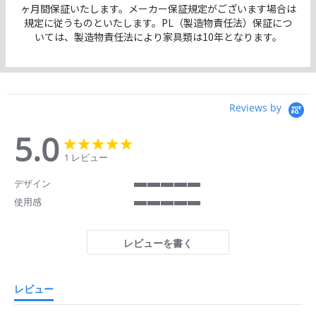
ヶ月間保証いたします。メーカー保証規定がございます場合は
規定に従うものといたします。PL（製造物責任法）保証につ
いては、製造物責任法により家具類は10年となります。
Reviews by
5.0
5.0
5.0
star
star
1 レビュー
rating
rating
デザイン
5
使用感
of
5
5
of
rating
5
レビューを書く
rating
レビュー