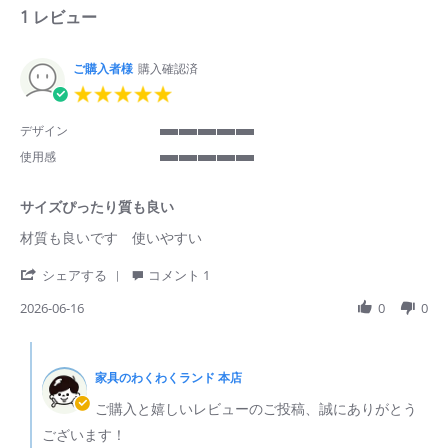
1 レビュー
ご購入者様
購入確認済
5.0
star
rating
デザイン
5
使用感
of
5
5
of
rating
サイズぴったり質も良い
5
rating
Review
review
材質も良いです 使いやすい
by
stating
ご
サ
'
シェアする
コメント 1
購
イ
Share
入
ズ
Review
2026-06-16
0
0
者
ぴ
by
様
っ
ご
Comments
on
た
購
by
16
り
入
家具のわくわくランド 本店
ス
Jun
質
者
ト
2026
も
ご購入と嬉しいレビューのご投稿、誠にありがとう
様
ア
良
on
の
ございます！
い
16