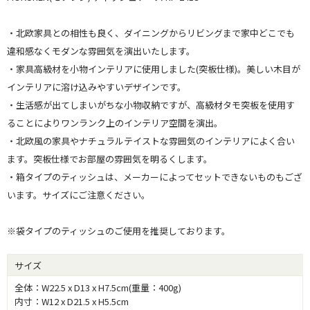
・北欧家具との相性も良く、ダイニングからリビングまで家中どこでも
違和感なくモダンな雰囲気を演出いたします。
・家具高級材を小物インテリアに使用しました(突板仕様)。美しい木目が
インテリアに溶け込みやすいデザインです。
・生活感が出てしまいがちな小物収納ですが、高級材タモ突板を使用す
ることによりワンランク上のインテリア空間を演出。
・北欧風の家具やナチュラルテイストな雰囲気のインテリアによく合い
ます。突板仕様でお部屋の雰囲気を明るくします。
・箱タイプのティッシュは、メーカーによってセットできないものもござ
います。サイズにご注意ください。
※袋タイプのティッシュのご使用を推奨しております。
サイズ
全体：W22.5 x D13 x H7.5cm(重量：400g)
内寸：W12 x D21.5 x H5.5cm