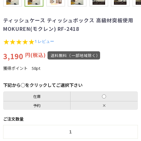
ティッシュケース ティッシュボックス 高級材突板使用
MOKUREN(モクレン) RF-2418
5.0
1 レビュー
star
rating
3,190
円(税込)
送料無料（一部地域除く）
獲得ポイント
58pt
下記から◯をクリックしてご選択下さい
在庫
予約
×
ご注文数量