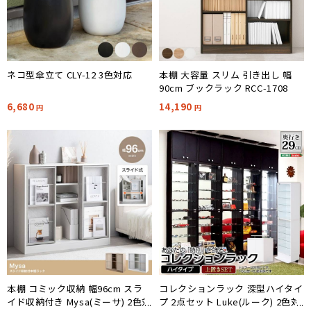
ネコ型傘立て CLY-12 3色対応
本棚 大容量 スリム 引き出し 幅
90cm ブックラック RCC-1708
6,680
14,190
円
円
本棚 コミック収納 幅96cm スラ
コレクションラック 深型ハイタイ
イド収納付き Mysa(ミーサ) 2色対
プ 2点セット Luke(ルーク) 2色対