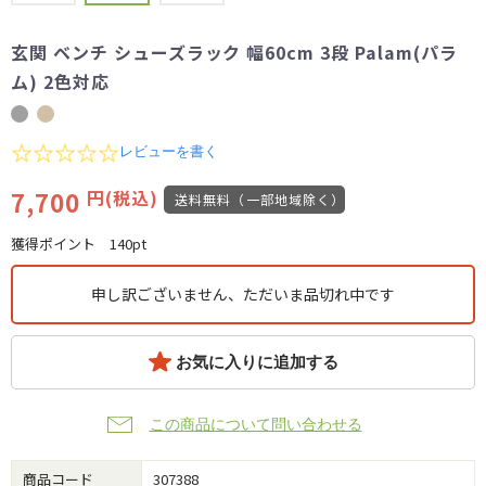
玄関 ベンチ シューズラック 幅60cm 3段 Palam(パラ
ム) 2色対応
0.0
レビューを書く
star
rating
7,700
円(税込)
送料無料（一部地域除く）
獲得ポイント
140pt
申し訳ございません、ただいま品切れ中です
お気に入りに追加する
この商品について問い合わせる
商品コード
307388