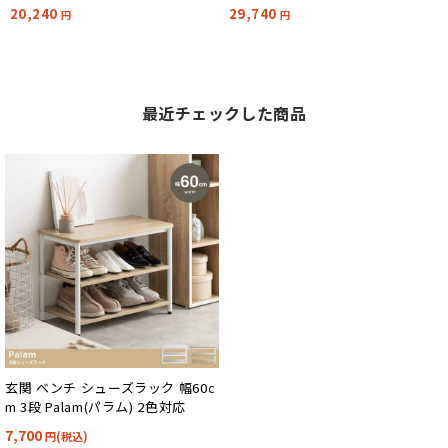
応
応
20,240
29,740
円
円
最近チェックした商品
玄関 ベンチ シューズラック 幅60c
m 3段 Palam(パラム) 2色対応
7,700
円(税込)