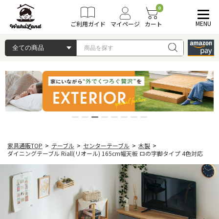
0
MENU
ご利用ガイド
マイページ
カート
家具通販TOP
>
テーブル
>
センターテーブル
>
木製
>
ダイニングテーブル Riall(リオール) 165cm幅天板 ロの字脚タイプ 4色対応