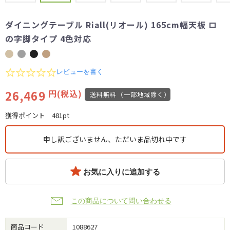
ダイニングテーブル Riall(リオール) 165cm幅天板 ロ
の字脚タイプ 4色対応
0.0
レビューを書く
star
rating
26,469
円(税込)
送料無料（一部地域除く）
獲得ポイント
481pt
申し訳ございません、ただいま品切れ中です
お気に入りに追加する
この商品について問い合わせる
商品コード
1088627