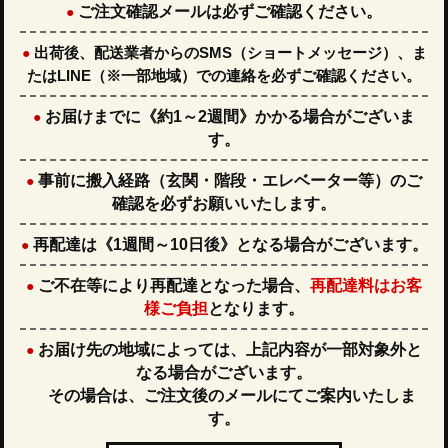
ご注文確認メールは必ずご確認ください。
●
出荷後、配送業者からのSMS（ショートメッセージ）、ま
●
たはLINE（※一部地域）での連絡を必ずご確認ください。
お届けまでに
《約1～2週間》
かかる場合がございま
●
す。
事前に
搬入経路（玄関・階段・エレベーター等）
のご
●
確認を必ずお願いいたします。
再配達は
《1週間～10日後》
となる場合がございます。
●
ご不在等により再配達となった場合、
再配達料はお客
●
様ご負担
となります。
お届け先の地域によっては、上記内容が一部対象外と
●
なる場合がございます。
その場合は、ご注文後のメールにてご案内いたしま
す。