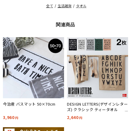
全て
/
生活雑貨
/
タオル
関連商品
今治産 バスマット 50×70cm
DESIGN LETTERS(デザインレター
ズ) クラシック ティータオル
40x60cm 同色2枚組 9色対応
3,960
2,640
円
円