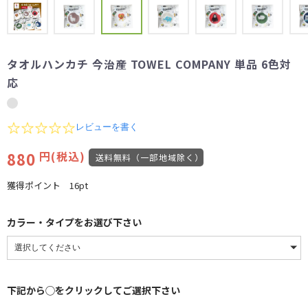
タオルハンカチ 今治産 TOWEL COMPANY 単品 6色対
応
0.0
レビューを書く
star
rating
880
円(税込)
送料無料（一部地域除く）
獲得ポイント
16pt
カラー・タイプをお選び下さい
下記から◯をクリックしてご選択下さい