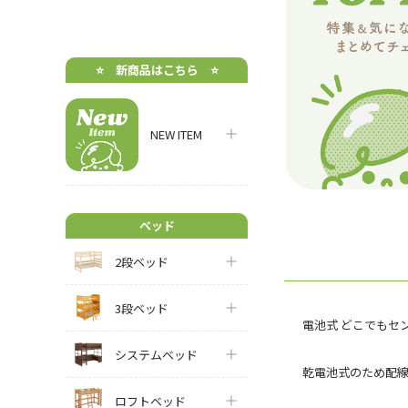
⭐️ 新商品はこちら ⭐️
NEW ITEM
ベッド
2段ベッド
3段ベッド
電池式 どこでもセ
システムベッド
乾電池式のため配
ロフトベッド