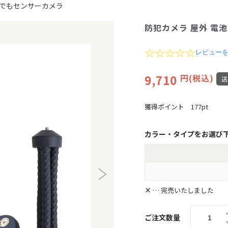
こでもセンサーカメラ
防犯カメラ 屋外 電
0
レビュー
.
0
9,710
円(税込)
s
t
a
r
獲得ポイント
177pt
r
a
t
カラー・タイプをお選び
i
n
g
×
… 完売いたしました
ご注文数量