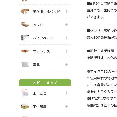
■配線なしで簡単
屋外でも、室内で
業務用可能ベッド
ができます。
ベッド
■センサー感知で
最大100°最遠5
パイプベッド
■記録を簡単確認
マットレス
撮影記録は、本体の
寝具
※マイクロSDカー
※使用環境や電池
ベビー・キッズ
※空き容量がなく
※撮影内容やカラー
ままごと
※LED球は交換で
※曲線部は若干の
子供部屋