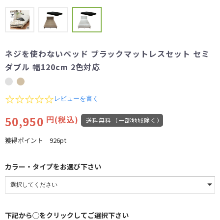
ネジを使わないベッド ブラックマットレスセット セミ
ダブル 幅120cm 2色対応
0.0
レビューを書く
star
rating
50,950
円(税込)
送料無料（一部地域除く）
獲得ポイント
926pt
カラー・タイプをお選び下さい
下記から◯をクリックしてご選択下さい