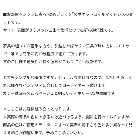
■お部屋をシックに彩る“硬めブラック”のポケットコイルマットレスのセ
ットです。
サイド+表面が３Ｄメッシュ生地仕様なので抜群の通気性です。
家具の組立てが苦手な方や、引越したばかりで工具が無い方におすすめ
で、誰でも簡単に約10分程度で組立て頂けます。
すのこ仕様で通気性が良く湿気がこもりにくい設計です。
とてもシンプルな構造ですがナチュラルな木目調なので、見た目もおしゃ
れに様々なインテリアに合わせてコーディネート頂けます。
カラーは深みのあるベージュと明るいアイボリーの2色展開です。
※こちらはお客様組み立てとなります。
※実際の商品の色にできるだけ近づけるよう、撮影を行っておりますが、
商品の色はご使用のモニターによって実際の明るさや色と多少異なって見
える場合が御座います。予めご了承ください。